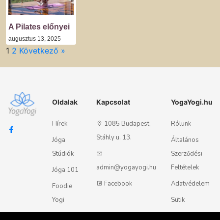
A Pilates előnyei
augusztus 13, 2025
1
2
Következő »
Oldalak
Kapcsolat
YogaYogi.hu
Hírek
1085 Budapest,
Rólunk
Stáhly u. 13.
Jóga
Általános
Stúdiók
Szerződési
admin@yogayogi.hu
Feltételek
Jóga 101
Facebook
Adatvédelem
Foodie
Yogi
Sütik
Kapcsolat