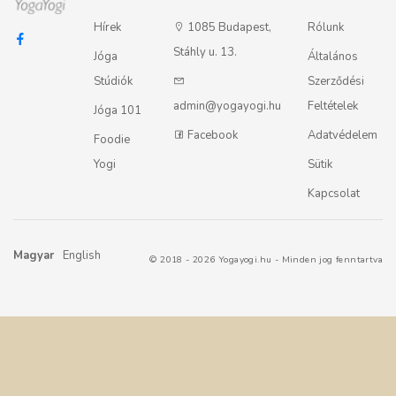
Hírek
1085 Budapest,
Rólunk
Stáhly u. 13.
Jóga
Általános
Stúdiók
Szerződési
admin@yogayogi.hu
Feltételek
Jóga 101
Facebook
Adatvédelem
Foodie
Yogi
Sütik
Kapcsolat
Magyar
English
© 2018 - 2026 Yogayogi.hu - Minden jog fenntartva