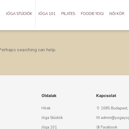
K
JÓGA STÚDIÓK
JÓGA 101
PILATES
FOODIE YOGI
NŐI KÖR
 Perhaps searching can help.
Oldalak
Kapcsolat
Hírek
1085 Budapest, S
Jóga Stúdiók
admin@yogayog
Jóga 101
Facebook