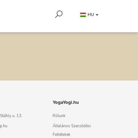
HU
YogaYogi.hu
táhly u. 13.
Rólunk
i.hu
Általános Szerződési
Feltételek