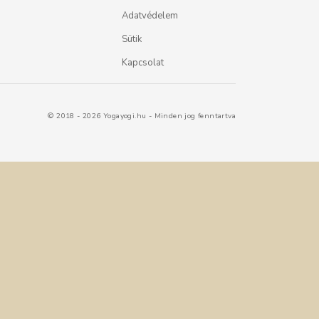
Adatvédelem
Sütik
Kapcsolat
© 2018 - 2026 Yogayogi.hu - Minden jog fenntartva