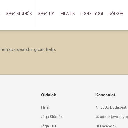
K
JÓGA STÚDIÓK
JÓGA 101
PILATES
FOODIE YOGI
NŐI KÖR
 Perhaps searching can help.
Oldalak
Kapcsolat
Hírek
1085 Budapest, S
Jóga Stúdiók
admin@yogayog
Jóga 101
Facebook