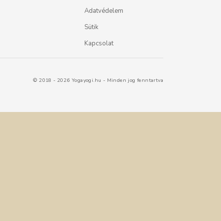
Adatvédelem
Sütik
Kapcsolat
© 2018 - 2026 Yogayogi.hu - Minden jog fenntartva