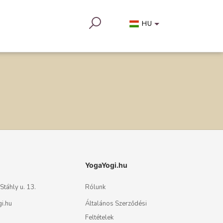
HU
YogaYogi.hu
táhly u. 13.
Rólunk
i.hu
Általános Szerződési
Feltételek