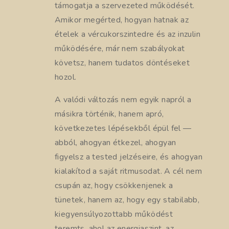
támogatja a szervezeted működését.
Amikor megérted, hogyan hatnak az
ételek a vércukorszintedre és az inzulin
működésére, már nem szabályokat
követsz, hanem tudatos döntéseket
hozol.
A valódi változás nem egyik napról a
másikra történik, hanem apró,
következetes lépésekből épül fel —
abból, ahogyan étkezel, ahogyan
figyelsz a tested jelzéseire, és ahogyan
kialakítod a saját ritmusodat. A cél nem
csupán az, hogy csökkenjenek a
tünetek, hanem az, hogy egy stabilabb,
kiegyensúlyozottabb működést
teremts, ahol az energiaszint, az