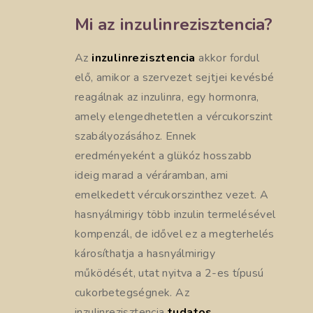
Mi az inzulinrezisztencia?
Az
inzulinrezisztencia
akkor fordul
elő, amikor a szervezet sejtjei kevésbé
reagálnak az inzulinra, egy hormonra,
amely elengedhetetlen a vércukorszint
szabályozásához. Ennek
eredményeként a glükóz hosszabb
ideig marad a véráramban, ami
emelkedett vércukorszinthez vezet. A
hasnyálmirigy több inzulin termelésével
kompenzál, de idővel ez a megterhelés
károsíthatja a hasnyálmirigy
működését, utat nyitva a 2-es típusú
cukorbetegségnek. Az
inzulinrezisztencia
tudatos