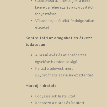
Csökkentsd az édességek, a fehér
kenyér, a fehér rizs és a cukros italok
fogyasztását
Válassz teljes értékű, feldolgozatlan
ételeket
Kontrolláld az adagokat és étkezz
tudatosan
A
lassú evés
és az éhségérzet
figyelése kulcsfontosságú
Kerüld a túlevést, mert
súlyosbíthatja az inzulinrezisztenciát
Maradj hidratált
Fogyassz sok tiszta vizet
Korlátozd a cukros és ízesített