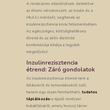
A rendszeres ellenőrzések, beleértve
az éhomi vércukorszint, az inzulin és a
HbA1c mérését, segítenek az
inzulinrezisztencia korai felismerésében.
Az egészséges, költséghatékony
étrend és az aktív életmód
kombinációja kínálja a legjobb
megelőzést.
Inzulinrezisztencia
étrend: Záró gondolatok
Az inzulinrezisztencia étrend nem a
tiltásokról és lemondásokról szól,
hanem egy olyan fenntartható,
tudatos
táplálkozás
ra épülő rendszer
kialakításáról, amely hosszú távon