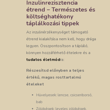
Inzulinrezisztencia
étrend – Természetes és
költséghatékony
táplálkozási tippek
Az inzulinérzékenységet támogató
étrend kialakítása nem kell, hogy drága
legyen. Összpontosítson a tápláló,
könnyen hozzáférhető ételekre és a
tudatos életmód
ra:
Részesítsd előnyben a teljes
értékű, magas rosttartalmú
ételeket
Hüvelyesek: lencse, csicseriborsó,
bab
Zöldségek: leveles zöldségek,