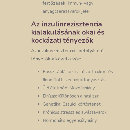
fertőzések:
Immun- vagy
anyagcserezavarok jelei.
Az inzulinrezisztencia
kialakulásának okai és
kockázati tényezők
Az inzulinrezisztenciát befolyásoló
tényezők a következők:
Rossz táplálkozás: Túlzott cukor- és
finomított szénhidrátfogyasztás
Ülő életmód: Mozgáshiány
Elhízás: Különösen a hasi zsír
Genetika: Családi kórtörténet
Krónikus stressz és alvászavarok
Hormonális egyensúlyhiány