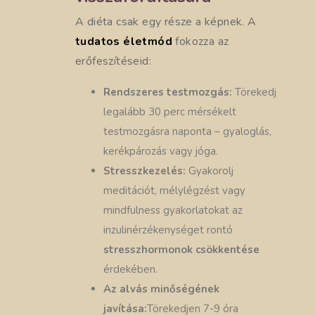
A diéta csak egy része a képnek. A
tudatos életmód
fokozza az
erőfeszítéseid:
Rendszeres testmozgás:
Törekedj
legalább 30 perc mérsékelt
testmozgásra naponta – gyaloglás,
kerékpározás vagy jóga.
Stresszkezelés:
Gyakorolj
meditációt, mélylégzést vagy
mindfulness gyakorlatokat az
inzulinérzékenységet rontó
stresszhormonok csökkentése
érdekében.
Az alvás minőségének
javítása:
Törekedjen 7-9 óra