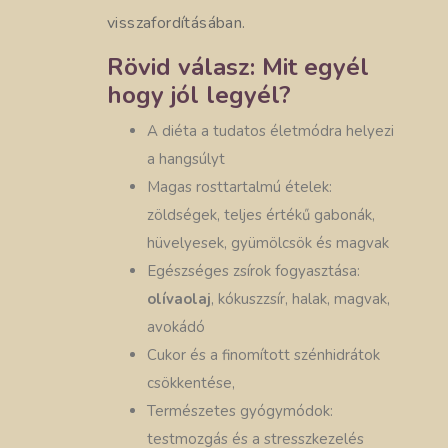
visszafordításában.
Rövid válasz: Mit egyél
hogy jól legyél?
A diéta a tudatos életmódra helyezi
a hangsúlyt
Magas rosttartalmú ételek:
zöldségek, teljes értékű gabonák,
hüvelyesek, gyümölcsök és magvak
Egészséges zsírok fogyasztása:
olívaolaj
, kókuszzsír, halak, magvak,
avokádó
Cukor és a finomított szénhidrátok
csökkentése,
Természetes gyógymódok:
testmozgás és a stresszkezelés