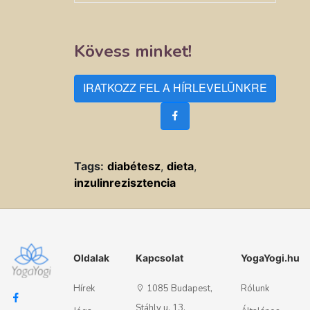
Kövess minket!
IRATKOZZ FEL A HÍRLEVELÜNKRE
Tags:
diabétesz
,
dieta
,
inzulinrezisztencia
Oldalak
Kapcsolat
YogaYogi.hu
Hírek
1085 Budapest,
Rólunk
Stáhly u. 13.