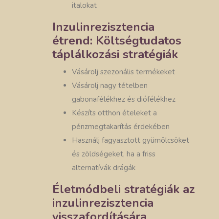
italokat
Inzulinrezisztencia
étrend: Költségtudatos
táplálkozási stratégiák
Vásárolj szezonális termékeket
Vásárolj nagy tételben
gabonafélékhez és diófélékhez
Készíts otthon ételeket a
pénzmegtakarítás érdekében
Használj fagyasztott gyümölcsöket
és zöldségeket, ha a friss
alternatívák drágák
Életmódbeli stratégiák az
inzulinrezisztencia
visszafordítására