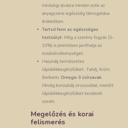
minőségi alvásra minden este az
anyagcsere-egészség támogatása
érdekében.
Tartsd fenn az egészséges
testsúlyt:
Még a szerény fogyás (5-
10%) is jelentősen javíthatja az
inzulinérzékenységet.
Használj természetes
táplálékkiegészítőket: Fahéj, Króm,
Berberin,
Omega-3 zsírsavak
.
Mindig konzultálj orvosoddal, mielőtt
táplálékkiegészítőket kezdenél
szedni.
Megelőzés és korai
felismerés