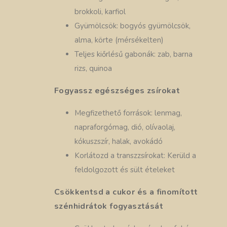
brokkoli, karfiol
Gyümölcsök: bogyós gyümölcsök,
alma, körte (mérsékelten)
Teljes kiőrlésű gabonák: zab, barna
rizs, quinoa
Fogyassz egészséges zsírokat
Megfizethető források: lenmag,
napraforgómag, dió, olívaolaj,
kókuszszír, halak, avokádó
Korlátozd a transzzsírokat: Kerüld a
feldolgozott és sült ételeket
Csökkentsd a cukor és a finomított
szénhidrátok fogyasztását