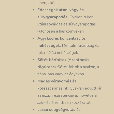
energiaként.
Édességek utáni vágy és
súlygyarapodás:
Gyakori cukor
utáni sóvárgás és súlygyarapodás,
különösen a has környékén.
Agyi köd és koncentrációs
nehézségek:
Mentális fáradtság és
fókuszálási nehézségek.
Sötét bőrfoltok
(
Acanthosis
Nigricans
) :Sötét foltok a nyakon, a
hónaljban vagy az ágyékon.
Magas vérnyomás és
koleszterinszint:
Gyakran együtt jár
az inzulinrezisztenciával, növelve a
szív- és érrendszeri kockázatot.
Lassú sebgyógyulás és