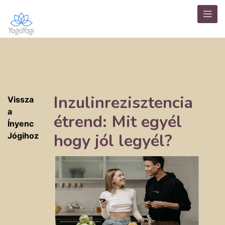
Inzulinrezisztencia
Vissza
a
étrend: Mit egyél
Ínyenc
hogy jól legyél?
Jógihoz