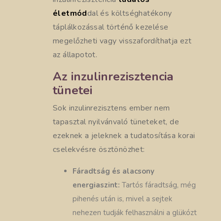
életmód
dal és költséghatékony
táplálkozással történő kezelése
megelőzheti vagy visszafordíthatja ezt
az állapotot.
Az inzulinrezisztencia
tünetei
Sok inzulinrezisztens ember nem
tapasztal nyilvánvaló tüneteket, de
ezeknek a jeleknek a tudatosítása korai
cselekvésre ösztönözhet:
Fáradtság és alacsony
energiaszint:
Tartós fáradtság, még
pihenés után is, mivel a sejtek
nehezen tudják felhasználni a glükózt