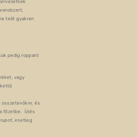
zervezetnek
nrendszert,
ha teát gyakran
sük pedig roppant
eréket, vagy
 kettő
z összetevőkre, és
a főzetbe. Ízlés
irupot, esetleg