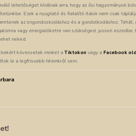
kiváló lehetőséget kínálnak arra, hogy az ősi hagyományok bö
etünkbe. Ezek a nyugtató és fiatalító italok nem csak táplál
eremtenek az öngondoskodáshoz és a gondolkodáshoz. Tehát,
ugalomra vagy energialöketre van szükséged, jusson eszedbe,
tehet neked.
ikkekért kövessetek minket a
Tiktokon
vagy a
Facebook ol
ok le a legfrissebb híreinkről sem.
rbara
et!