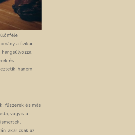
ülönféle
omány a fizikai
s hangsúlyozza.
ének és
yeztetik, hanem
k, fűszerek és más
eda, vagyis a
 ismertek,
án, akár csak az