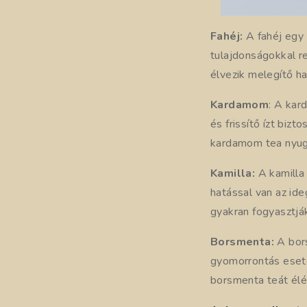
Fahéj:
A fahéj egy 
tulajdonságokkal re
élvezik melegítő h
Kardamom
: A kar
és frissítő ízt bizt
kardamom tea nyugta
Kamilla:
A kamilla 
hatással van az ide
gyakran fogyasztják
Borsmenta:
A bors
gyomorrontás eseté
borsmenta teát élé