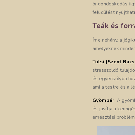
öngondoskodás figy
felüdülést nyújtha
Teák és forr
Íme néhány, a jógi
amelyeknek minde
Tulsi (Szent Baz
stresszoldó tulajdo
és egyensúlyba hozz
ami a testre és a lé
Gyömbér
: A gyömb
és javítja a kering
emésztési problémá