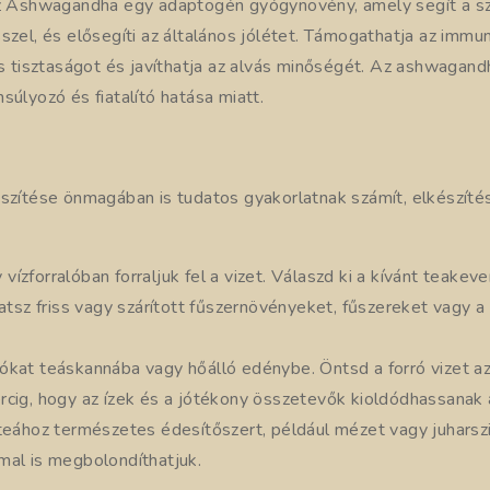
 Ashwagandha egy adaptogén gyógynövény, amely segít a s
szel, és elősegíti az általános jólétet. Támogathatja az immu
is tisztaságot és javíthatja az alvás minőségét. Az ashwagand
súlyozó és fiatalító hatása miatt.
észítése önmagában is tudatos gyakorlatnak számít, elkészíté
ízforralóban forraljuk fel a vizet. Válaszd ki a kívánt teakev
hatsz friss vagy szárított fűszernövényeket, fűszereket vagy a
ókat teáskannába vagy hőálló edénybe. Öntsd a forró vizet a
rcig, hogy az ízek és a jótékony összetevők kioldódhassanak 
 teához természetes édesítőszert, például mézet vagy juharsz
mal is megbolondíthatjuk.