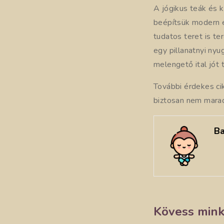
A jógikus teák és 
beépítsük modern él
tudatos teret is t
egy pillanatnyi ny
melengető ital jót 
További érdekes c
biztosan nem maradt
Ba
Kövess mink