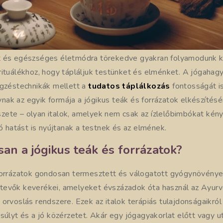
t és egészséges életmódra törekedve gyakran folyamodunk k
ituálékhoz, hogy tápláljuk testünket és elménket. A jógahagy
égzéstechnikák mellett a
tudatos táplálkozás
fontosságát i
ak az egyik formája a jógikus teák és forrázatok elkészítés
ete – olyan italok, amelyek nem csak az ízlelőbimbókat kén
tó hatást is nyújtanak a testnek és az elmének.
san a jógikus teák és forrázatok?
forrázatok gondosan termesztett és válogatott gyógynövénye
evők keverékei, amelyeket évszázadok óta használ az Ayurv
orvoslás rendszere. Ezek az italok terápiás tulajdonságaikról
súlyt és a jó közérzetet. Akár egy jógagyakorlat előtt vagy ut