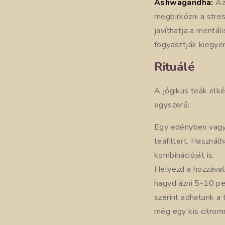
Ashwagandha:
Az
megbirkózni a stres
javíthatja a mentál
fogyasztják kiegyen
Rituálé
A jógikus teák elk
egyszerű:
Egy edényben vagy v
teafiltert. Használ
kombinációját is.
Helyezd a hozzával
hagyd ázni 5-10 pe
szerint adhatunk a
még egy kis citrom