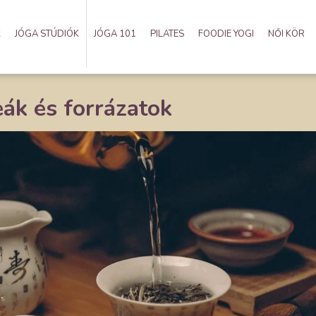
K
JÓGA STÚDIÓK
JÓGA 101
PILATES
FOODIE YOGI
NŐI KÖR
eák és forrázatok