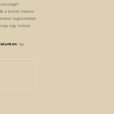
lcsességét
ják a testet, hanem
 amikor legközelebb
 hogy egy csésze
dalunkon
, így