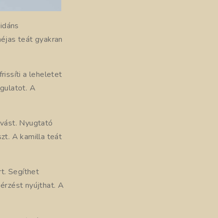
xidáns
héjas teát gyakran
issíti a leheletet
ngulatot. A
lvást. Nyugtató
zt. A kamilla teát
t. Segíthet
rzést nyújthat. A