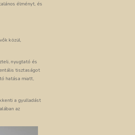
talános élményt, és
vők közül,
teli, nyugtató és
entális tisztaságot
tó hatása miatt,
kkenti a gyulladást
talában az