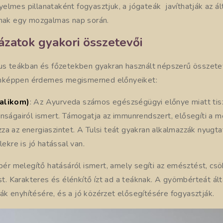
elmes pillanataként fogyasztjuk, a jógateák javíthatják az ál
tnak egy mozgalmas nap során.
ázatok gyakori összetevői
kus teákban és főzetekben gyakran használt népszerű összete
nképpen érdemes megismerned előnyeiket:
salikom)
: Az Ayurveda számos egészségügyi előnye miatt tisz
nságairól ismert. Támogatja az immunrendszert, elősegíti a m
a az energiaszintet. A Tulsi teát gyakran alkalmazzák nyugta
lekre is jó hatással van.
ér melegítő hatásáról ismert, amely segíti az emésztést, csö
ést. Karakteres és élénkítő ízt ad a teáknak. A gyömbérteát ál
k enyhítésére, és a jó közérzet elősegítésére fogyasztják.