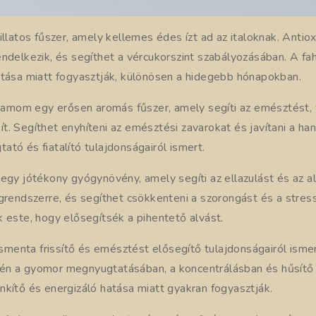
illatos fűszer, amely kellemes édes ízt ad az italoknak. Antio
ndelkezik, és segíthet a vércukorszint szabályozásában. A fa
atása miatt fogyasztják, különösen a hidegebb hónapokban.
damom egy erősen aromás fűszer, amely segíti az emésztést, fr
osít. Segíthet enyhíteni az emésztési zavarokat és javítani a ha
tó és fiatalító tulajdonságairól ismert.
egy jótékony gyógynövény, amely segíti az ellazulást és az a
grendszerre, és segíthet csökkenteni a szorongást és a stress
 este, hogy elősegítsék a pihentető alvást.
menta frissítő és emésztést elősegítő tulajdonságairól ismer
n a gyomor megnyugtatásában, a koncentrálásban és hűsítő é
nkítő és energizáló hatása miatt gyakran fogyasztják.