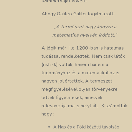
szimmetriáját követi..
Ahogy Galileo Galilei fogalmazott:
„A természet nagy könyve a
matematika nyelvén íródott.”
A jógik már i .e 1200-ban is hatalmas
tudással rendelkeztek. Nem csak látók
(rishi-k) voltak, hanem hanem a
tudományhoz és a matematikához is
nagyon jól értettek. A természet
megfigyelésével olyan törvényekre
lettek figyelmesek, amelyek
relevanciája ma is helyt áll. Kiszámolták
hogy :
A Nap és a Föld közötti távolság