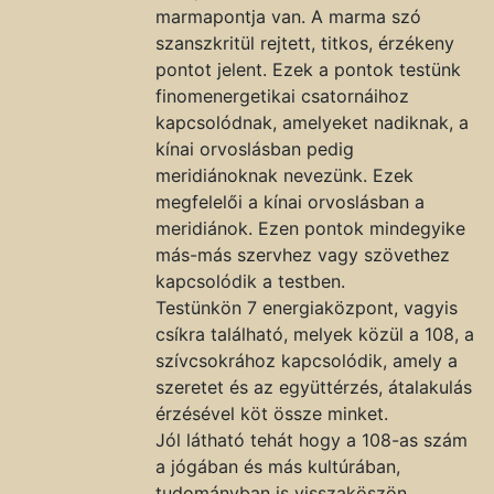
marmapontja van. A marma szó
szanszkritül rejtett, titkos, érzékeny
pontot jelent. Ezek a pontok testünk
finomenergetikai csatornáihoz
kapcsolódnak, amelyeket nadiknak, a
kínai orvoslásban pedig
meridiánoknak nevezünk. Ezek
megfelelői a kínai orvoslásban a
meridiánok. Ezen pontok mindegyike
más-más szervhez vagy szövethez
kapcsolódik a testben.
Testünkön 7 energiaközpont, vagyis
csíkra található, melyek közül a 108, a
szívcsokrához kapcsolódik, amely a
szeretet és az együttérzés, átalakulás
érzésével köt össze minket.
Jól látható tehát hogy a 108-as szám
a jógában és más kultúrában,
tudományban is visszaköszön.