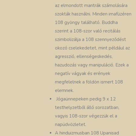
az elmondott mantrák számolására
szokták használni. Minden imafüzéren
108 gyöngy található. Buddha
szerint a 108-szor való recitálás
szimbolizálja a 108 szennyeződést
okozó cselekedetet, mint például az
agresszió, ellenségeskedés,
hazudozás vagy manipuláció. Ezek a
negatív vágyak és erények
megfelelnek a földön ismert 108
elemnek.
Jógaünnepeken pedig 9 x 12
testhelyzetből álló sorozatban,
vagyis 108-szor végezzük el a
napüdvözletet.
A hinduizmusban 108 Upanisad