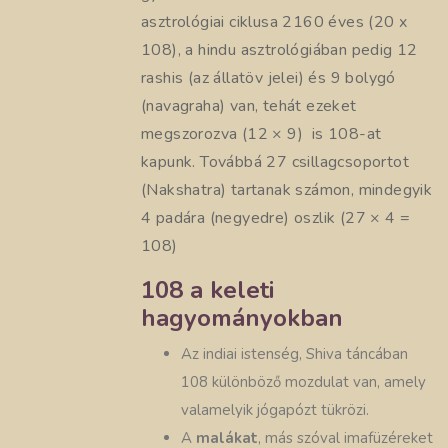
asztrológiai ciklusa 2160 éves (20 x
108), a hindu asztrológiában pedig 12
rashis (az állatöv jelei) és 9 bolygó
(navagraha) van, tehát ezeket
megszorozva (12 × 9) is 108-at
kapunk. Továbbá 27 csillagcsoportot
(Nakshatra) tartanak számon, mindegyik
4 padára (negyedre) oszlik (27 × 4 =
108)
108 a keleti
hagyományokban
Az indiai istenség, Shiva táncában
108 különböző mozdulat van, amely
valamelyik jógapózt tükrözi.
A
malákat
, más szóval imafüzéreket