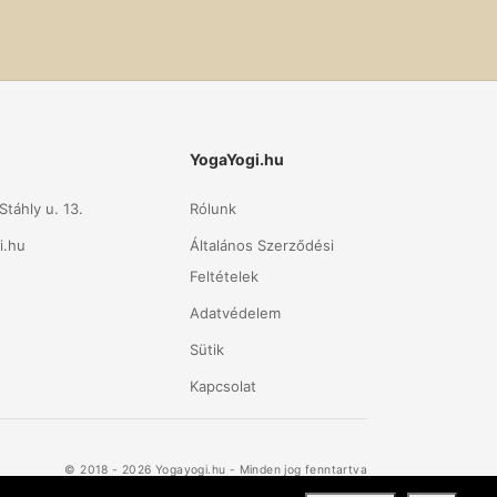
YogaYogi.hu
táhly u. 13.
Rólunk
i.hu
Általános Szerződési
Feltételek
Adatvédelem
Sütik
Kapcsolat
© 2018 - 2026 Yogayogi.hu - Minden jog fenntartva