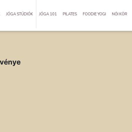
K
JÓGA STÚDIÓK
JÓGA 101
PILATES
FOODIE YOGI
NŐI KÖR
rvénye