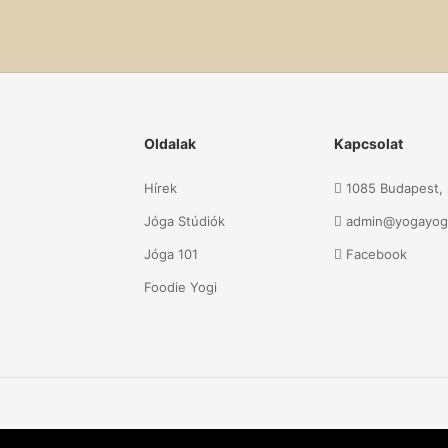
Oldalak
Kapcsolat
Hírek
1085 Budapest, S
Jóga Stúdiók
admin@yogayog
Jóga 101
Facebook
Foodie Yogi