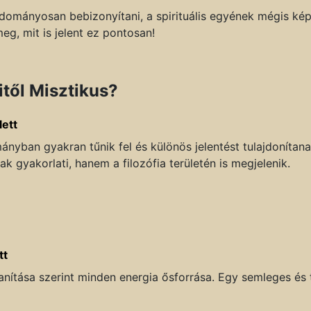
tudományosan bebizonyítani, a spirituális egyének mégis kép
meg, mit is jelent ez pontosan!
től Misztikus?
lett
nyban gyakran tűnik fel és különös jelentést tulajdonítana
k gyakorlati, hanem a filozófia területén is megjelenik.
tt
tanítása szerint minden energia ősforrása. Egy semleges és 