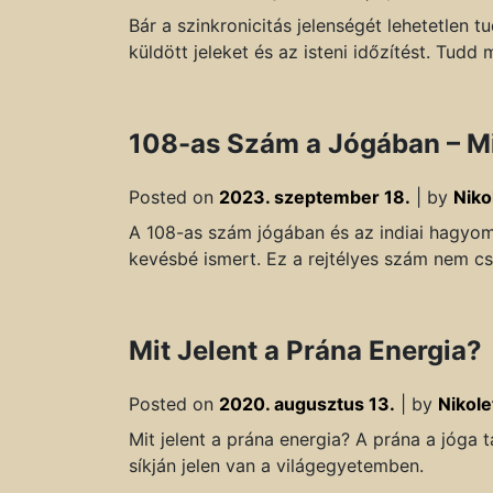
Bár a szinkronicitás jelenségét lehetetlen 
küldött jeleket és az isteni időzítést. Tudd 
108-as Szám a Jógában – Mi
Posted on
2023. szeptember 18.
|
by
Niko
A 108-as szám jógában és az indiai hagyomá
kevésbé ismert. Ez a rejtélyes szám nem csa
Mit Jelent a Prána Energia?
Posted on
2020. augusztus 13.
|
by
Nikole
Mit jelent a prána energia? A prána a jóga 
síkján jelen van a világegyetemben.