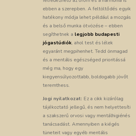
felfedezhető az öröm és a harmónia is
ebben a szerepben. A feltöltődés egyik
hatékony módja lehet például a mozgás
és a belső munka ötvözése – ebben
segíthetnek a
legjobb budapesti
jógastúdiók
, ahol test és lélek
egyaránt megpihenhet. Tedd önmagad
és a mentális egészséged prioritássá
még ma, hogy egy
kiegyensúlyozottabb, boldogabb jövőt
teremthess.
Jogi nyilatkozat:
Ez a cikk kizárólag
tájékoztató jellegű, és nem helyettesíti
a szakszerű orvosi vagy mentálhigiénés
tanácsadást. Amennyiben a kiégés
tüneteit vagy egyéb mentális