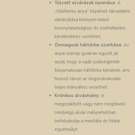
Túlzott elvárások nyomása:
A
„tökéletes anya” képének társadalmi
idealizálása könnyen belső
bizonytalansághoz és önértékelési
kérdésekhez vezethet.
Önmagunk háttérbe szorítása:
Az
anyai szerep gyakran együtt jár
azzal, hogy a saját szükségletek
folyamatosan háttérbe kerülnek, ami
hosszú távon az öngondoskodás
teljes hiányához vezethet.
Krónikus alváshiány:
A
megszakított vagy nem megfelelő
minőségű alvás mélyrehatóan
befolyásolja a mentális és fizikai
egyensúlyt.