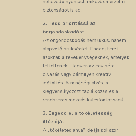
nehezedő nyomást, miközben érzelmi
biztonságot is ad.
2. Tedd prioritássá az
öngondoskodást
Az öngondoskodás nem luxus, hanem
alapvető szükséglet. Engedj teret
azoknak a tevékenységeknek, amelyek
feltöltenek – legyen az egy séta,
olvasás vagy bármilyen kreatív
időtöltés. A minőségi alvás, a
kiegyensúlyozott táplálkozás és a
rendszeres mozgás kulcsfontosságú.
3. Engedd el a tökéletesség
illúzióját
A „tökéletes anya” ideája sokszor