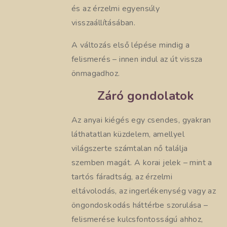
és az érzelmi egyensúly
visszaállításában.
A változás első lépése mindig a
felismerés – innen indul az út vissza
önmagadhoz.
Záró gondolatok
Az anyai kiégés egy csendes, gyakran
láthatatlan küzdelem, amellyel
világszerte számtalan nő találja
szemben magát. A korai jelek – mint a
tartós fáradtság, az érzelmi
eltávolodás, az ingerlékenység vagy az
öngondoskodás háttérbe szorulása –
felismerése kulcsfontosságú ahhoz,