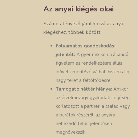
Az anyai kiégés okai
Számos tényező járul hozzá az anyai
kiégéshez, többek között:
Folyamatos gondoskodási
jelenlét:
A gyermek körüli állandó
figyelem és rendelkezésre állás
idővel kimerítővé válhat, hiszen alig
hagy teret a feltöltődésre.
Támogató háttér hiánya:
Amikor
az érzelmi vagy gyakorlati segítség
korlátozott a partner, a család vagy
a barátok részéről, az anyára
nehezedő teher jelentősen
megnövekszik.