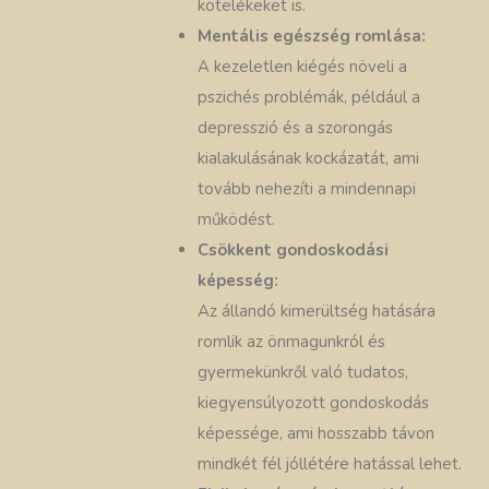
kötelékeket is.
Mentális egészség romlása:
A kezeletlen kiégés növeli a
pszichés problémák, például a
depresszió és a szorongás
kialakulásának kockázatát, ami
tovább nehezíti a mindennapi
működést.
Csökkent gondoskodási
képesség:
Az állandó kimerültség hatására
romlik az önmagunkról és
gyermekünkről való tudatos,
kiegyensúlyozott gondoskodás
képessége, ami hosszabb távon
mindkét fél jóllétére hatással lehet.