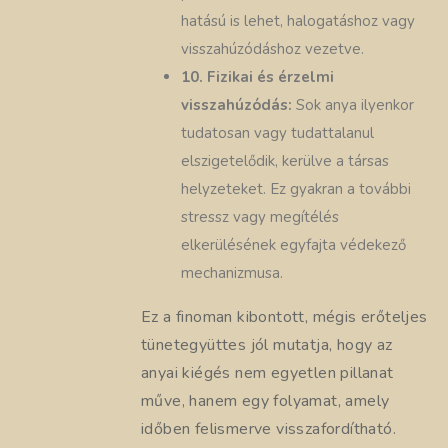
hatású is lehet, halogatáshoz vagy
visszahúzódáshoz vezetve.
10. Fizikai és érzelmi
visszahúzódás:
Sok anya ilyenkor
tudatosan vagy tudattalanul
elszigetelődik, kerülve a társas
helyzeteket. Ez gyakran a további
stressz vagy megítélés
elkerülésének egyfajta védekező
mechanizmusa.
Ez a finoman kibontott, mégis erőteljes
tünetegyüttes jól mutatja, hogy az
anyai kiégés nem egyetlen pillanat
műve, hanem egy folyamat, amely
időben felismerve visszafordítható.