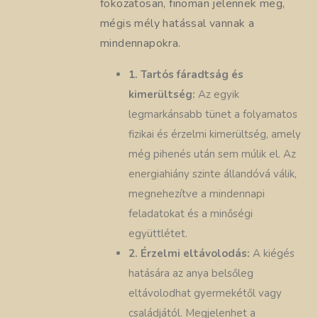
fokozatosan, finoman jelennek meg,
mégis mély hatással vannak a
mindennapokra.
1. Tartós fáradtság és
kimerültség:
Az egyik
legmarkánsabb tünet a folyamatos
fizikai és érzelmi kimerültség, amely
még pihenés után sem múlik el. Az
energiahiány szinte állandóvá válik,
megnehezítve a mindennapi
feladatokat és a minőségi
együttlétet.
2. Érzelmi eltávolodás:
A kiégés
hatására az anya belsőleg
eltávolodhat gyermekétől vagy
családjától. Megjelenhet a