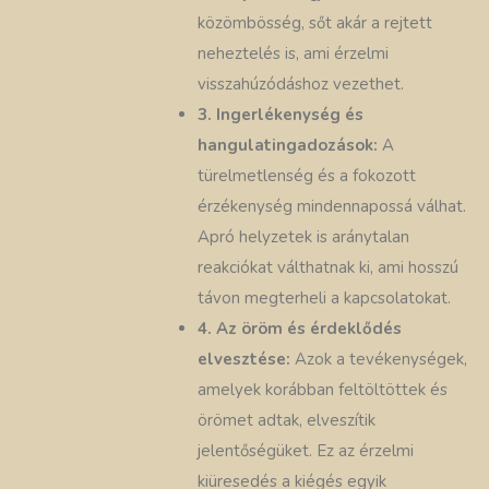
közömbösség, sőt akár a rejtett
neheztelés is, ami érzelmi
visszahúzódáshoz vezethet.
3. Ingerlékenység és
hangulatingadozások:
A
türelmetlenség és a fokozott
érzékenység mindennapossá válhat.
Apró helyzetek is aránytalan
reakciókat válthatnak ki, ami hosszú
távon megterheli a kapcsolatokat.
4. Az öröm és érdeklődés
elvesztése:
Azok a tevékenységek,
amelyek korábban feltöltöttek és
örömet adtak, elveszítik
jelentőségüket. Ez az érzelmi
kiüresedés a kiégés egyik