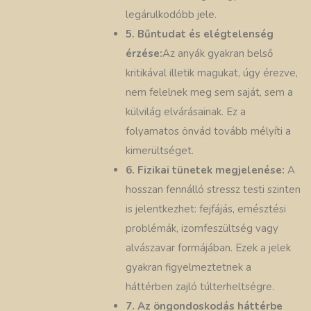
legárulkodóbb jele.
5. Bűntudat és elégtelenség
érzése:
Az anyák gyakran belső
kritikával illetik magukat, úgy érezve,
nem felelnek meg sem saját, sem a
külvilág elvárásainak. Ez a
folyamatos önvád tovább mélyíti a
kimerültséget.
6. Fizikai tünetek megjelenése:
A
hosszan fennálló stressz testi szinten
is jelentkezhet: fejfájás, emésztési
problémák, izomfeszültség vagy
alvászavar formájában. Ezek a jelek
gyakran figyelmeztetnek a
háttérben zajló túlterheltségre.
7. Az öngondoskodás háttérbe