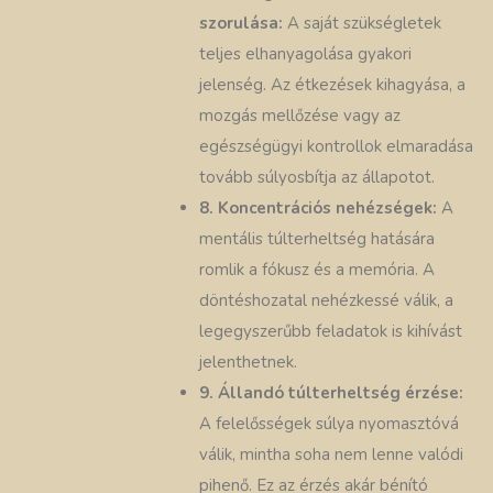
szorulása:
A saját szükségletek
teljes elhanyagolása gyakori
jelenség. Az étkezések kihagyása, a
mozgás mellőzése vagy az
egészségügyi kontrollok elmaradása
tovább súlyosbítja az állapotot.
8. Koncentrációs nehézségek:
A
mentális túlterheltség hatására
romlik a fókusz és a memória. A
döntéshozatal nehézkessé válik, a
legegyszerűbb feladatok is kihívást
jelenthetnek.
9. Állandó túlterheltség érzése:
A felelősségek súlya nyomasztóvá
válik, mintha soha nem lenne valódi
pihenő. Ez az érzés akár bénító