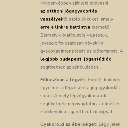
Mindenképpen ajánlott elolvasni
az otthoni jógagyakorlás
veszélyei
ről szóló cikküket, amely
erre a linkre kattintva
elérhető.
Bármelyik óratípust is válasszuk,
javasolt fokozatosan növelni a
gyakorlat intenzitását és időtartamát. A
legjobb budapesti jógastúdiók
segíthetnek az elindulásban.
Fókuszban a légzés
: Fordíts különös
figyelmet a légzésére a jógagyakorlás
során. A mély légzőgyakorlatok
segíthetnek megnyugtatni az elmét és
csökkentik a cigaretta utáni vágyat.
Gyakorold az éberséget
: Légy jelen