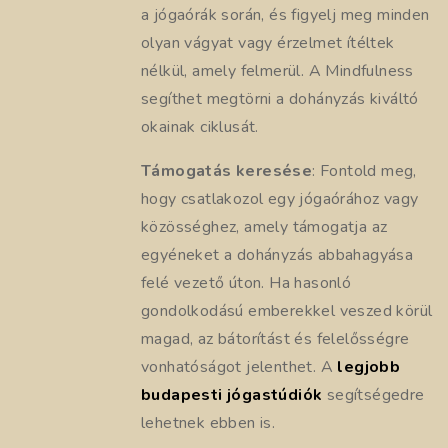
a jógaórák során, és figyelj meg minden
olyan vágyat vagy érzelmet ítéltek
nélkül, amely felmerül. A Mindfulness
segíthet megtörni a dohányzás kiváltó
okainak ciklusát.
Támogatás keresése
: Fontold meg,
hogy csatlakozol egy jógaórához vagy
közösséghez, amely támogatja az
egyéneket a dohányzás abbahagyása
felé vezető úton. Ha hasonló
gondolkodású emberekkel veszed körül
magad, az bátorítást és felelősségre
vonhatóságot jelenthet. A
legjobb
budapesti jógastúdiók
segítségedre
lehetnek ebben is.