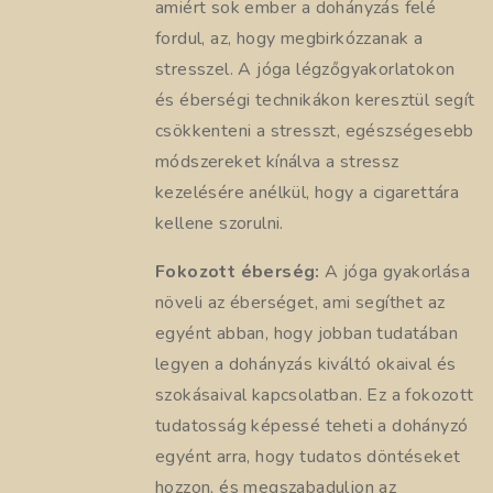
amiért sok ember a dohányzás felé
fordul, az, hogy megbirkózzanak a
stresszel. A jóga légzőgyakorlatokon
és éberségi technikákon keresztül segít
csökkenteni a stresszt, egészségesebb
módszereket kínálva a stressz
kezelésére anélkül, hogy a cigarettára
kellene szorulni.
Fokozott éberség:
A jóga gyakorlása
növeli az éberséget, ami segíthet az
egyént abban, hogy jobban tudatában
legyen a dohányzás kiváltó okaival és
szokásaival kapcsolatban. Ez a fokozott
tudatosság képessé teheti a dohányzó
egyént arra, hogy tudatos döntéseket
hozzon, és megszabaduljon az