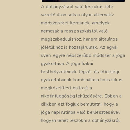
A dohányzásról való leszokás felé
vezető úton sokan olyan alternatív
módszereket keresnek, amelyek
nemcsak a rossz szokástól való
megszabaduláshoz, hanem általános
jólétükhöz is hozzájárulnak. Az egyik
ilyen, egyre népszerűbb módszer a jóga
gyakorlása. A jóga fizikai
testhelyzeteinek, légző- és éberségi
gyakorlatainak kombinálása holisztikus
megközelítést biztosít a
nikotinfüggőség leküzdésére. Ebben a
cikkben azt fogjuk bemutatni, hogy a
jóga napi rutinba való beillesztésével
hogyan lehet leszokni a dohányzásról.