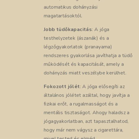
automatikus dohányzási
magatartásoktól.
Jobb tüdőkapacitás
: A jóga
testhelyzetek (ászanák) és a
légzőgyakorlatok (pranayama)
rendszeres gyakorlása javíthatja a tüdő
működését és kapacitását, amely a
dohányzás miatt veszélybe kerülhet.
Fokozott jólét
: A jóga elősegíti az
általános jólétet azáltal, hogy javítja a
fizikai erőt, a rugalmasságot és a
mentális tisztaságot. Ahogy haladsz a
jógagyakorlatban, azt tapasztalhatod,
hogy már nem vágysz a cigarettára,
mivel tested és elméd