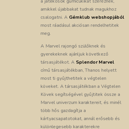
a játékosok gumicukikat szereznek,
amikkel újabbakat tudnak magukhoz
csalogatni. A
Gémklub webshopjából
most ráadásul akciósan rendelhetitek
meg.
A Marvel rajongó szülőknek és
gyerekeknek ajánljuk következő
társasjátékot. A
Splendor Marvel
című társasjátékban, Thanos helyett
most ti gyűjthetitek a végtelen
köveket. A társasjátékban a Végtelen
Kövek segítségével gyűjtitek össze a
Marvel univerzum karaktereit, és minél
több hős gazdagítja a
kártyacsapatotokat, annál erősebb és
különlegesebb karakterekre