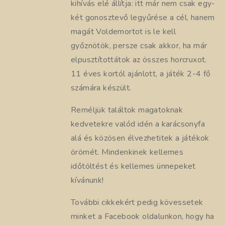
kihívás elé állítja: itt már nem csak egy-
két gonosztevő legyűrése a cél, hanem
magát Voldemortot is le kell
győznötök, persze csak akkor, ha már
elpusztítottátok az összes horcruxot.
11 éves kortól ajánlott, a játék 2-4 fő
számára készült.
Reméljük találtok magatoknak
kedvetekre valód idén a karácsonyfa
alá és közösen élvezhetitek a játékok
örömét. Mindenkinek kellemes
időtöltést és kellemes ünnepeket
kívánunk!
További cikkekért pedig kövessetek
minket a Facebook oldalunkon, hogy ha