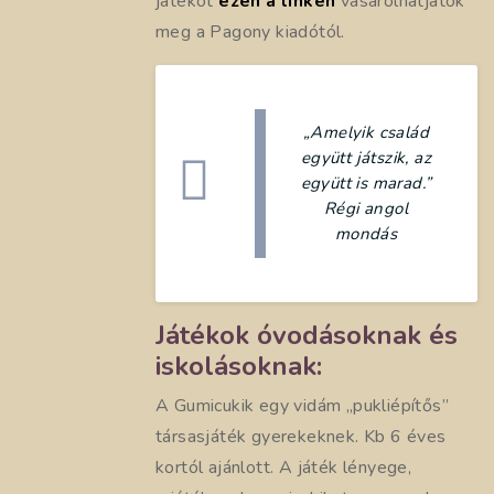
játékot
ezen a linken
vásárolhatjátok
meg a Pagony kiadótól.
„Amelyik család
együtt játszik, az
együtt is marad.”
Régi angol
mondás
Játékok óvodásoknak és
iskolásoknak:
A Gumicukik egy vidám „pukliépítős”
társasjáték gyerekeknek. Kb 6 éves
kortól ajánlott. A játék lényege,