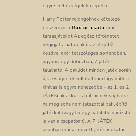
egyes nehézségek közepette.
Harry Potter rajongóknak kötelező
beszerezni a
Roxfori csata
című
társasjátékot.Az egész történetet
végigjátszhatod akár az elejétől
kezdve, akár tetszőleges sorrendben,
ugyanis egy dobozban, 7 játék
található. A paklidat minden játék során
újra és újra fel kell építened, így válik a
kihívás is egyre nehezebbé – az 1. és 2.
JÁTÉKnak akkor is bátran nekivághatsz,
ha még soha nem játszottál pakliépítő
játékkal (vagy ha egy fiatalabb varázsló
is van a csapatban). A 7. JÁTÉK
azonban már az edzett játékosokat is