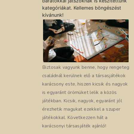
barátokkal játszóknak is készítettünk
kategóriákat. Kellemes böngészést
kívánunk!
Biztosak vagyunk benne, hogy rengeteg
családnál kerülnek elő a társasjátékok
karácsony este, hiszen kicsik és nagyok
is egyaránt örömüket lelik a közös
játékban. Kicsik, nagyok, egyaránt jól
érezhetik magukat ezekkel a szuper
játékokkal. Következzen hát a
karácsonyi társasjáték ajánló!