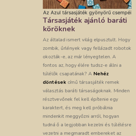
Az Azul társasjáték gyönyörű csempéi
Társasjáték ajánló baráti
köröknek
Az általad ismert világ elpusztult. Hogy
zombik, űrlények vagy fellázadt robotok
okozták-e, az már lényegtelen. A
fontos az, hogy élére tudsz-e állni a
túlélők csapatának? A
Nehéz
döntések
című társasjáték remek
választás baráti társaságoknak. Minden
résztvevőnek fel kell építenie egy
karaktert, és meg kell próbálnia
mindenkit meggyőzni arról, hogyan
tudná ő a legjobban kezelni és túlélésre
vezetni a megmaradt embereket az