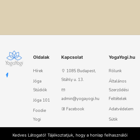
Oldalak
Kapcsolat
YogaYogi.hu
Hírek
1085 Budapest,
Rólunk
Stáhly u. 13.
Jóga
Általános
Stúdiók
Szerződési
admin@yogayogi.hu
Feltételek
Jóga 101
Facebook
Adatvédelem
Foodie
Yogi
Sütik
Kapcsolat
Kedves Látogató! Tájékoztatjuk, hogy a honlap felhasználói