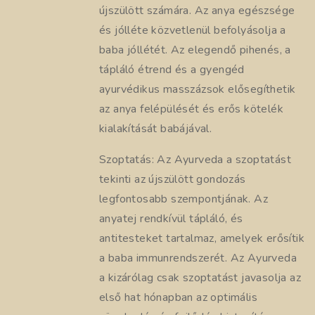
újszülött számára. Az anya egészsége
és jólléte közvetlenül befolyásolja a
baba jóllétét. Az elegendő pihenés, a
tápláló étrend és a gyengéd
ayurvédikus masszázsok elősegíthetik
az anya felépülését és erős kötelék
kialakítását babájával.
Szoptatás: Az Ayurveda a szoptatást
tekinti az újszülött gondozás
legfontosabb szempontjának. Az
anyatej rendkívül tápláló, és
antitesteket tartalmaz, amelyek erősítik
a baba immunrendszerét. Az Ayurveda
a kizárólag csak szoptatást javasolja az
első hat hónapban az optimális