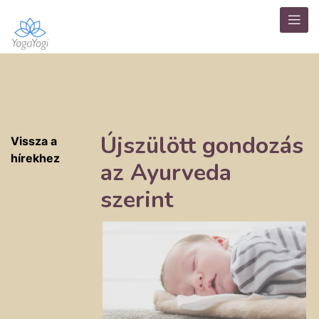
Újszülött gondozás
Vissza a
hírekhez
az Ayurveda
szerint