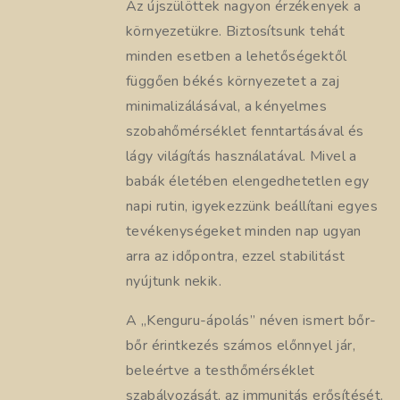
Az újszülöttek nagyon érzékenyek a
környezetükre. Biztosítsunk tehát
minden esetben a lehetőségektől
függően békés környezetet a zaj
minimalizálásával, a kényelmes
szobahőmérséklet fenntartásával és
lágy világítás használatával. Mivel a
babák életében elengedhetetlen egy
napi rutin, igyekezzünk beállítani egyes
tevékenységeket minden nap ugyan
arra az időpontra, ezzel stabilitást
nyújtunk nekik.
A „Kenguru-ápolás” néven ismert bőr-
bőr érintkezés számos előnnyel jár,
beleértve a testhőmérséklet
szabályozását, az immunitás erősítését,