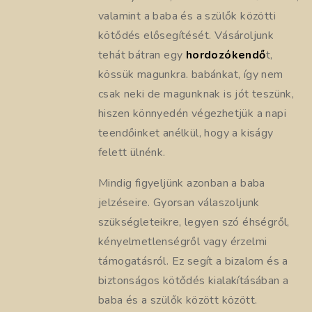
valamint a baba és a szülők közötti
kötődés elősegítését. Vásároljunk
tehát bátran egy
hordozókendő
t,
kössük magunkra. babánkat, így nem
csak neki de magunknak is jót teszünk,
hiszen könnyedén végezhetjük a napi
teendőinket anélkül, hogy a kiságy
felett ülnénk.
Mindig figyeljünk azonban a baba
jelzéseire. Gyorsan válaszoljunk
szükségleteikre, legyen szó éhségről,
kényelmetlenségről vagy érzelmi
támogatásról. Ez segít a bizalom és a
biztonságos kötődés kialakításában a
baba és a szülők között között.