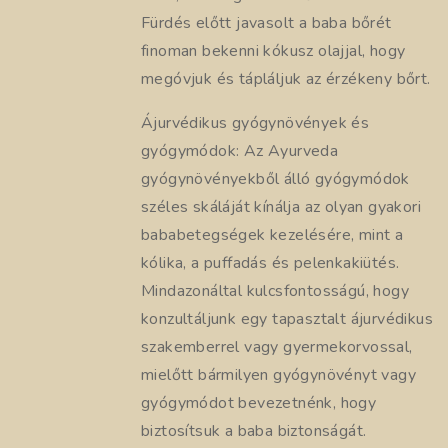
Fürdés előtt javasolt a baba bőrét
finoman bekenni kókusz olajjal, hogy
megóvjuk és tápláljuk az érzékeny bőrt.
Ájurvédikus gyógynövények és
gyógymódok: Az Ayurveda
gyógynövényekből álló gyógymódok
széles skáláját kínálja az olyan gyakori
bababetegségek kezelésére, mint a
kólika, a puffadás és pelenkakiütés.
Mindazonáltal kulcsfontosságú, hogy
konzultáljunk egy tapasztalt ájurvédikus
szakemberrel vagy gyermekorvossal,
mielőtt bármilyen gyógynövényt vagy
gyógymódot bevezetnénk, hogy
biztosítsuk a baba biztonságát.