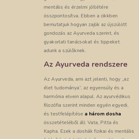
mentális és érzelmi jóllétére
összpontosítva. Ebben a cikkben
bemutatjuk hogyan zajlik az újszülött
gondozás az Ayurveda szerint, és
gyakorlati tanácsokat és tippeket
adunk a szülőknek.
Az Ayurveda rendszere
Az Ayurveda, ami azt jelenti, hogy „az
élet tudománya”, az egyensúly és a
harmónia elvein alapul. Az ayurvédikus
filozófia szerint minden egyén egyedi,
és testfelépítése
a három dosha
összetételéből áll: Vata, Pitta és
Kapha. Ezek a doshák fizikai és mentális