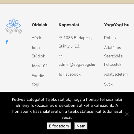
Oldalak
Kapcsolat
YogaYogi.hu
Hírek
1085 Budapest,
Rólunk
Stáhly u. 13.
Jóga
Általános
Stúdiók
Szerződési
admin@yogayogi.hu
Feltételek
Jóga 101
Facebook
Adatvédelem
Foodie
Yogi
Sütik
Kapcsolat
Kedves Látogató! Tájékoztatjuk, hogy a honlap felhasználói
élmény fokozásának érdekében sütiket alkalmazunk. A
honlapunk használatával ön a tájékoztatásunkat tudomásul
Magyar
English
© 2018 - 2026 Yogayogi.hu - Minden jog fenntartva
veszi.
Elfogadom
Nem