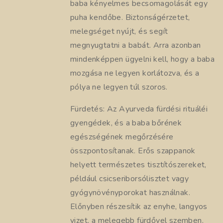
baba kényelmes becsomagolását egy
puha kendőbe. Biztonságérzetet,
melegséget nyújt, és segít
megnyugtatni a babát. Arra azonban
mindenképpen ügyelni kell, hogy a baba
mozgása ne legyen korlátozva, és a
pólya ne legyen túl szoros.
Fürdetés: Az Ayurveda fürdési rituáléi
gyengédek, és a baba bőrének
egészségének megőrzésére
összpontosítanak. Erős szappanok
helyett természetes tisztítószereket,
például csicseriborsólisztet vagy
gyógynövényporokat használnak.
Előnyben részesítik az enyhe, langyos
vizet, a melegebb fürdővel szemben.