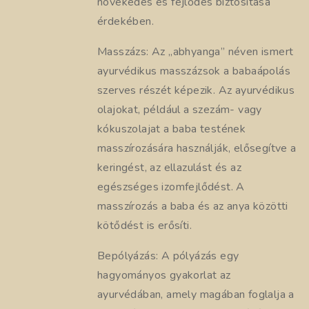
növekedés és fejlődés biztosítása
érdekében.
Masszázs: Az „abhyanga” néven ismert
ayurvédikus masszázsok a babaápolás
szerves részét képezik. Az ayurvédikus
olajokat, például a szezám- vagy
kókuszolajat a baba testének
masszírozására használják, elősegítve a
keringést, az ellazulást és az
egészséges izomfejlődést. A
masszírozás a baba és az anya közötti
kötődést is erősíti.
Bepólyázás: A pólyázás egy
hagyományos gyakorlat az
ayurvédában, amely magában foglalja a