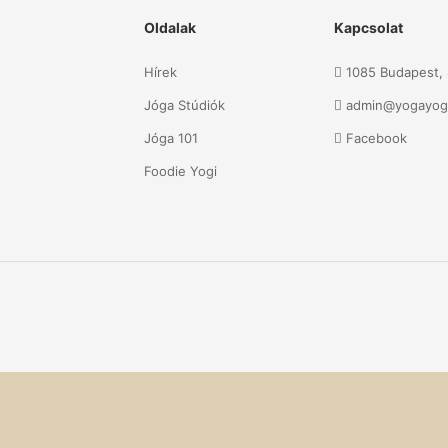
Oldalak
Kapcsolat
Hírek
1085 Budapest, S
Jóga Stúdiók
admin@yogayog
Jóga 101
Facebook
Foodie Yogi