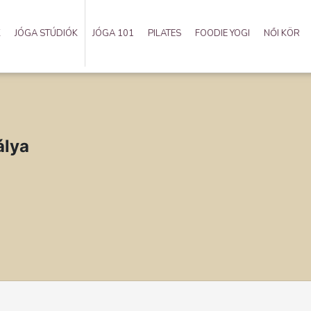
K
JÓGA STÚDIÓK
JÓGA 101
PILATES
FOODIE YOGI
NŐI KÖR
álya