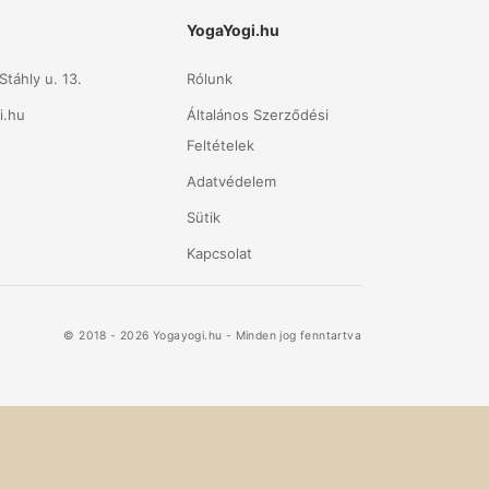
YogaYogi.hu
táhly u. 13.
Rólunk
i.hu
Általános Szerződési
Feltételek
Adatvédelem
Sütik
Kapcsolat
© 2018 - 2026 Yogayogi.hu - Minden jog fenntartva