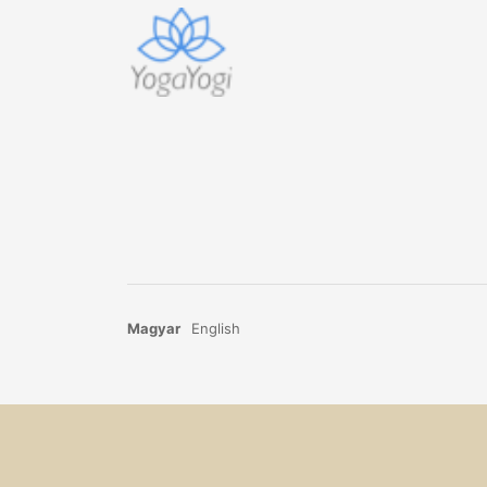
Magyar
English