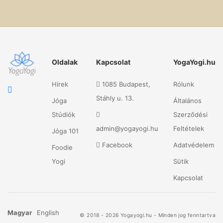
Oldalak
Kapcsolat
YogaYogi.hu
Hírek
1085 Budapest,
Rólunk
Stáhly u. 13.
Jóga
Általános
Stúdiók
Szerződési
admin@yogayogi.hu
Feltételek
Jóga 101
Facebook
Adatvédelem
Foodie
Yogi
Sütik
Kapcsolat
Magyar
English
© 2018 - 2026 Yogayogi.hu - Minden jog fenntartva