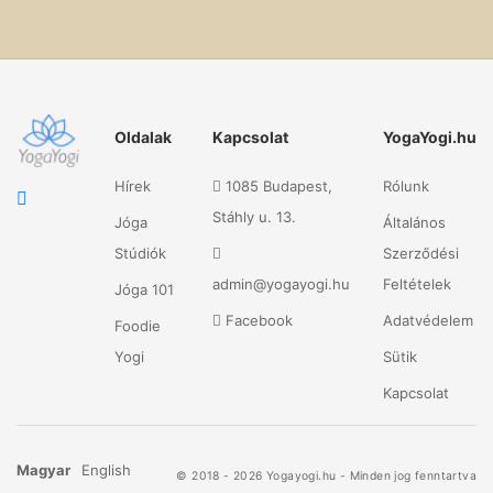
Oldalak
Kapcsolat
YogaYogi.hu
Hírek
1085 Budapest,
Rólunk
Stáhly u. 13.
Jóga
Általános
Stúdiók
Szerződési
admin@yogayogi.hu
Feltételek
Jóga 101
Facebook
Adatvédelem
Foodie
Yogi
Sütik
Kapcsolat
Magyar
English
© 2018 - 2026 Yogayogi.hu - Minden jog fenntartva