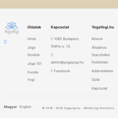
Oldalak
Kapcsolat
YogaYogi.hu
Hírek
1085 Budapest,
Rólunk
Stáhly u. 13.
Jóga
Általános
Stúdiók
Szerződési
admin@yogayogi.hu
Feltételek
Jóga 101
Facebook
Adatvédelem
Foodie
Yogi
Sütik
Kapcsolat
Magyar
English
© 2018 - 2026 Yogayogi.hu - Minden jog fenntartva