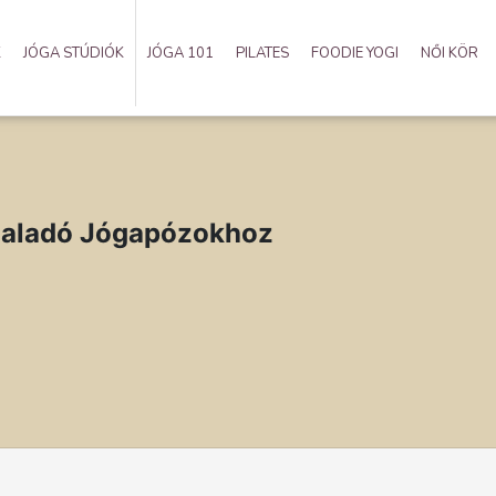
K
JÓGA STÚDIÓK
JÓGA 101
PILATES
FOODIE YOGI
NŐI KÖR
Haladó Jógapózokhoz