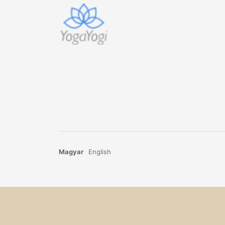
Magyar
English