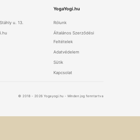
YogaYogi.hu
táhly u. 13.
Rólunk
i.hu
Általános Szerződési
Feltételek
Adatvédelem
Sütik
Kapcsolat
© 2018 - 2026 Yogayogi.hu - Minden jog fenntartva