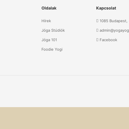
Oldalak
Kapcsolat
Hírek
1085 Budapest, S
Jóga Stúdiók
admin@yogayog
Jóga 101
Facebook
Foodie Yogi