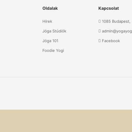
Oldalak
Kapcsolat
Hírek
1085 Budapest, S
Jóga Stúdiók
admin@yogayog
Jóga 101
Facebook
Foodie Yogi