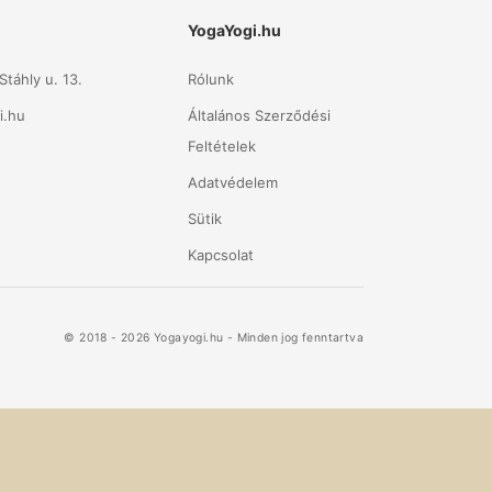
YogaYogi.hu
táhly u. 13.
Rólunk
i.hu
Általános Szerződési
Feltételek
Adatvédelem
Sütik
Kapcsolat
© 2018 - 2026 Yogayogi.hu - Minden jog fenntartva