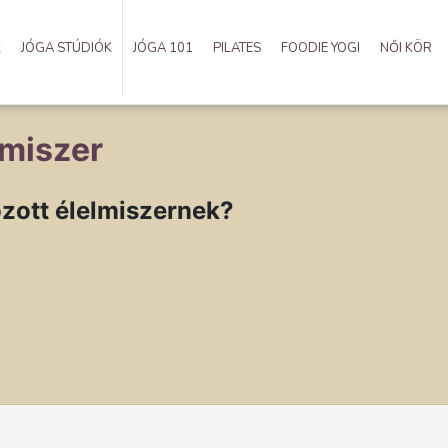
K
JÓGA STÚDIÓK
JÓGA 101
PILATES
FOODIE YOGI
NŐI KÖR
lmiszer
ozott élelmiszernek?