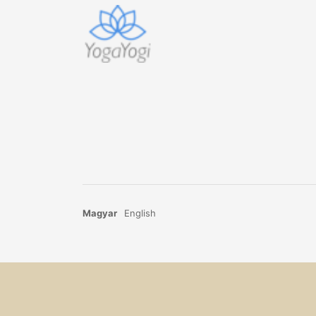
Magyar
English