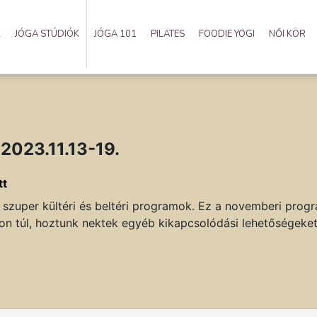
K
JÓGA STÚDIÓK
JÓGA 101
PILATES
FOODIE YOGI
NŐI KÖR
2023.11.13-19.
tt
a szuper kültéri és beltéri programok. Ez a novemberi prog
n túl, hoztunk nektek egyéb kikapcsolódási lehetőségeket 