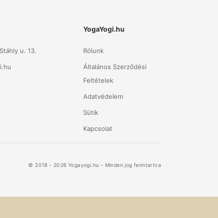
YogaYogi.hu
táhly u. 13.
Rólunk
i.hu
Általános Szerződési
Feltételek
Adatvédelem
Sütik
Kapcsolat
© 2018 - 2026 Yogayogi.hu - Minden jog fenntartva