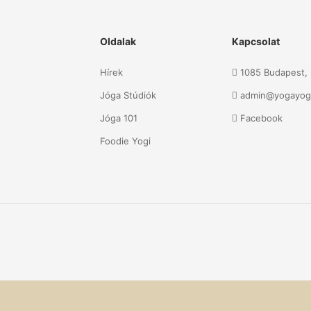
Oldalak
Kapcsolat
Hírek
1085 Budapest, S
Jóga Stúdiók
admin@yogayog
Jóga 101
Facebook
Foodie Yogi