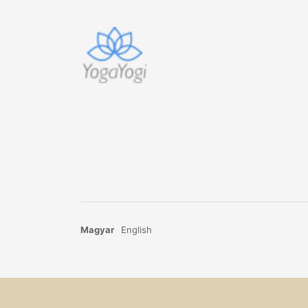
Magyar
English