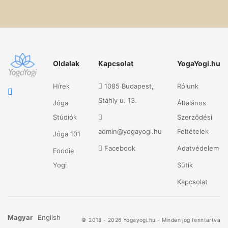
Oldalak
Kapcsolat
YogaYogi.hu
Hírek
1085 Budapest,
Rólunk
Stáhly u. 13.
Jóga
Általános
Stúdiók
Szerződési
admin@yogayogi.hu
Feltételek
Jóga 101
Facebook
Adatvédelem
Foodie
Yogi
Sütik
Kapcsolat
Magyar
English
© 2018 - 2026 Yogayogi.hu - Minden jog fenntartva