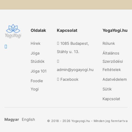
Oldalak
Kapcsolat
YogaYogi.hu
Hírek
1085 Budapest,
Rólunk
Stáhly u. 13.
Jóga
Általános
Stúdiók
Szerződési
admin@yogayogi.hu
Feltételek
Jóga 101
Facebook
Adatvédelem
Foodie
Yogi
Sütik
Kapcsolat
Magyar
English
© 2018 - 2026 Yogayogi.hu - Minden jog fenntartva