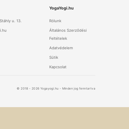
YogaYogi.hu
táhly u. 13.
Rólunk
i.hu
Általános Szerződési
Feltételek
Adatvédelem
Sütik
Kapcsolat
© 2018 - 2026 Yogayogi.hu - Minden jog fenntartva