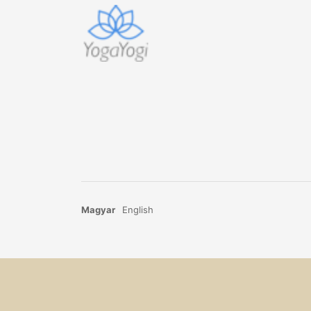
Magyar
English