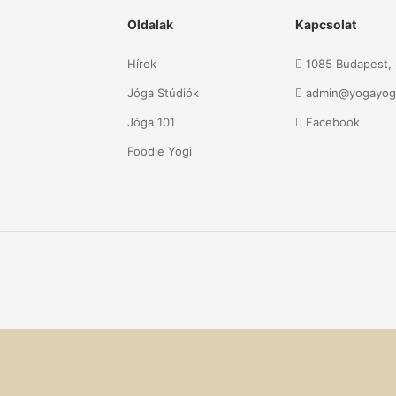
Oldalak
Kapcsolat
Hírek
1085 Budapest, S
Jóga Stúdiók
admin@yogayog
Jóga 101
Facebook
Foodie Yogi