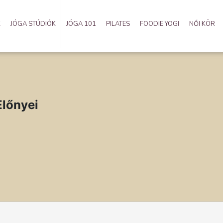
K
JÓGA STÚDIÓK
JÓGA 101
PILATES
FOODIE YOGI
NŐI KÖR
Előnyei