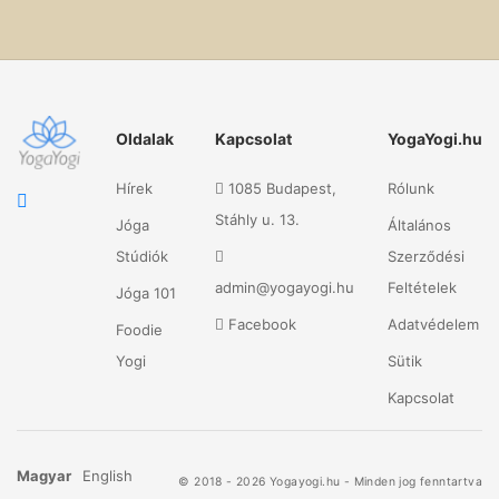
Oldalak
Kapcsolat
YogaYogi.hu
Hírek
1085 Budapest,
Rólunk
Stáhly u. 13.
Jóga
Általános
Stúdiók
Szerződési
admin@yogayogi.hu
Feltételek
Jóga 101
Facebook
Adatvédelem
Foodie
Yogi
Sütik
Kapcsolat
Magyar
English
© 2018 - 2026 Yogayogi.hu - Minden jog fenntartva