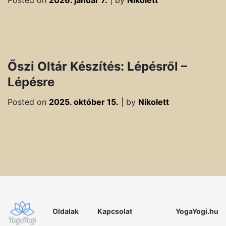
Posted on
2026. január 7.
|
by
Nikolett
Őszi Oltár Készítés: Lépésről –
Lépésre
Posted on
2025. október 15.
|
by
Nikolett
Oldalak
Kapcsolat
YogaYogi.hu