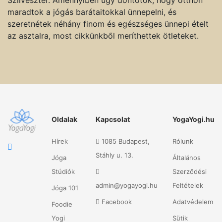
Szilveszter. Amennyiben úgy döntötök, hogy otthon
maradtok a jógás barátaitokkal ünnepelni, és
szeretnétek néhány finom és egészséges ünnepi ételt
az asztalra, most cikkünkből meríthettek ötleteket.
Oldalak
Kapcsolat
YogaYogi.hu
Hírek
1085 Budapest,
Rólunk
Stáhly u. 13.
Jóga
Általános
Stúdiók
Szerződési
admin@yogayogi.hu
Feltételek
Jóga 101
Facebook
Adatvédelem
Foodie
Yogi
Sütik