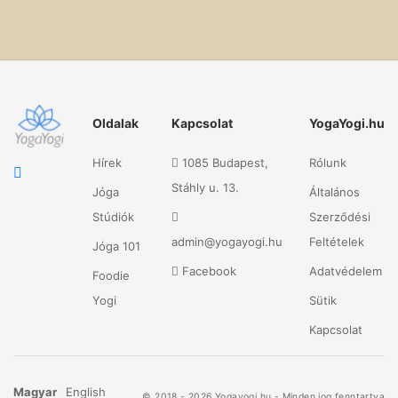
Oldalak
Kapcsolat
YogaYogi.hu
Hírek
1085 Budapest,
Rólunk
Stáhly u. 13.
Jóga
Általános
Stúdiók
Szerződési
admin@yogayogi.hu
Feltételek
Jóga 101
Facebook
Adatvédelem
Foodie
Yogi
Sütik
Kapcsolat
Magyar
English
© 2018 - 2026 Yogayogi.hu - Minden jog fenntartva