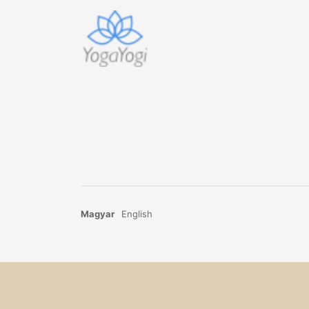
Magyar
English