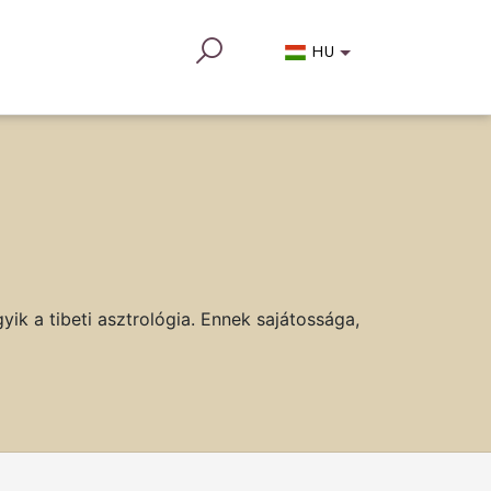
HU
yik a tibeti asztrológia. Ennek sajátossága,