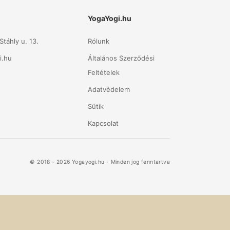
YogaYogi.hu
táhly u. 13.
Rólunk
i.hu
Általános Szerződési
Feltételek
Adatvédelem
Sütik
Kapcsolat
© 2018 - 2026 Yogayogi.hu - Minden jog fenntartva