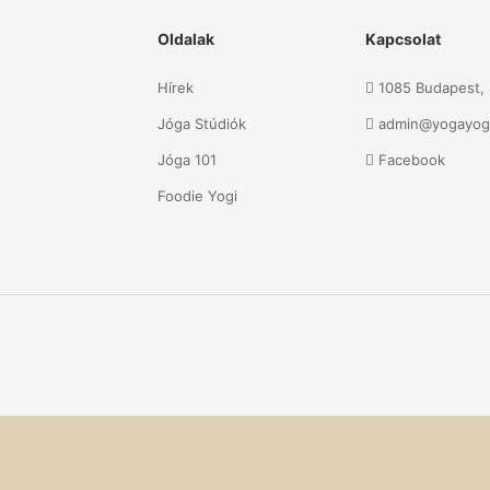
Oldalak
Kapcsolat
Hírek
1085 Budapest, S
Jóga Stúdiók
admin@yogayog
Jóga 101
Facebook
Foodie Yogi