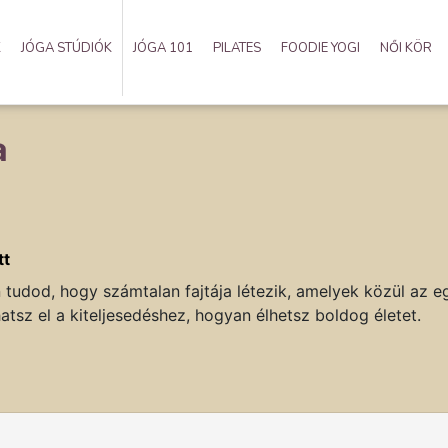
K
JÓGA STÚDIÓK
JÓGA 101
PILATES
FOODIE YOGI
NŐI KÖR
a
tt
n tudod, hogy számtalan fajtája létezik, amelyek közül az eg
sz el a kiteljesedéshez, hogyan élhetsz boldog életet.