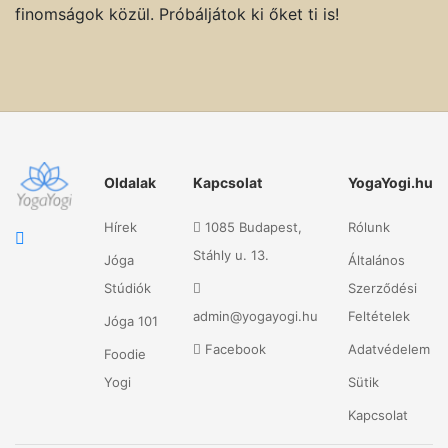
finomságok közül. Próbáljátok ki őket ti is!
Oldalak
Kapcsolat
YogaYogi.hu
Hírek
1085 Budapest,
Rólunk
Stáhly u. 13.
Jóga
Általános
Stúdiók
Szerződési
admin@yogayogi.hu
Feltételek
Jóga 101
Facebook
Adatvédelem
Foodie
Yogi
Sütik
Kapcsolat