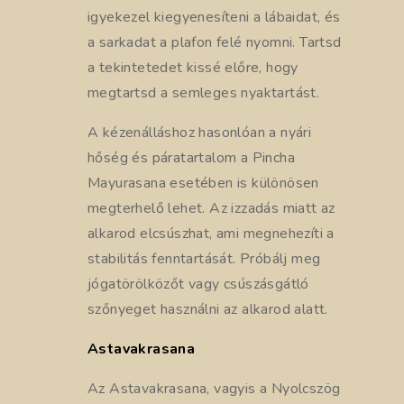
igyekezel kiegyenesíteni a lábaidat, és
a sarkadat a plafon felé nyomni. Tartsd
a tekintetedet kissé előre, hogy
megtartsd a semleges nyaktartást.
A kézenálláshoz hasonlóan a nyári
hőség és páratartalom a Pincha
Mayurasana esetében is különösen
megterhelő lehet. Az izzadás miatt az
alkarod elcsúszhat, ami megnehezíti a
stabilitás fenntartását. Próbálj meg
jógatörölközőt vagy csúszásgátló
szőnyeget használni az alkarod alatt.
Astavakrasana
Az Astavakrasana, vagyis a Nyolcszög