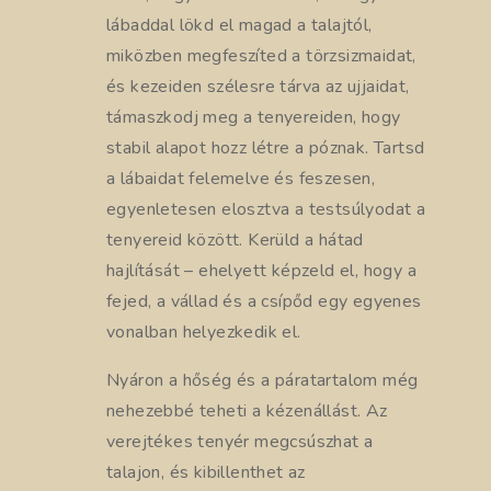
lábaddal lökd el magad a talajtól,
miközben megfeszíted a törzsizmaidat,
és kezeiden szélesre tárva az ujjaidat,
támaszkodj meg a tenyereiden, hogy
stabil alapot hozz létre a póznak. Tartsd
a lábaidat felemelve és feszesen,
egyenletesen elosztva a testsúlyodat a
tenyereid között. Kerüld a hátad
hajlítását – ehelyett képzeld el, hogy a
fejed, a vállad és a csípőd egy egyenes
vonalban helyezkedik el.
Nyáron a hőség és a páratartalom még
nehezebbé teheti a kézenállást. Az
verejtékes tenyér megcsúszhat a
talajon, és kibillenthet az