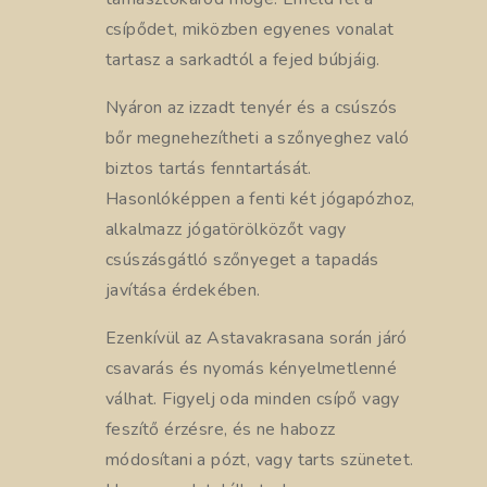
csípődet, miközben egyenes vonalat
tartasz a sarkadtól a fejed búbjáig.
Nyáron az izzadt tenyér és a csúszós
bőr megnehezítheti a szőnyeghez való
biztos tartás fenntartását.
Hasonlóképpen a fenti két jógapózhoz,
alkalmazz jógatörölközőt vagy
csúszásgátló szőnyeget a tapadás
javítása érdekében.
Ezenkívül az Astavakrasana során járó
csavarás és nyomás kényelmetlenné
válhat. Figyelj oda minden csípő vagy
feszítő érzésre, és ne habozz
módosítani a pózt, vagy tarts szünetet.