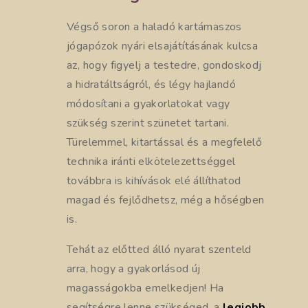
Végső soron a haladó kartámaszos
jógapózok nyári elsajátításának kulcsa
az, hogy figyelj a testedre, gondoskodj
a hidratáltságról, és légy hajlandó
módosítani a gyakorlatokat vagy
szükség szerint szünetet tartani.
Türelemmel, kitartással és a megfelelő
technika iránti elkötelezettséggel
továbbra is kihívások elé állíthatod
magad és fejlődhetsz, még a hőségben
is.
Tehát az előtted álló nyarat szenteld
arra, hogy a gyakorlásod új
magasságokba emelkedjen! Ha
segítségre lenne szükséged, a
legjobb