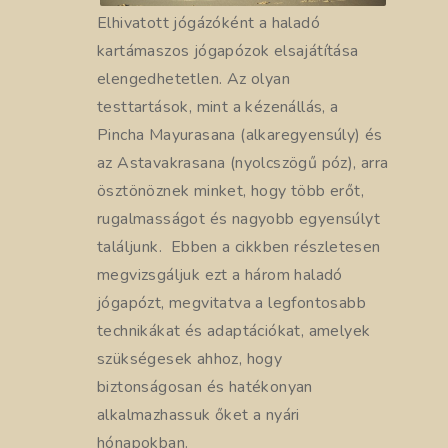
Elhivatott jógázóként a haladó
kartámaszos jógapózok elsajátítása
elengedhetetlen. Az olyan
testtartások, mint a kézenállás, a
Pincha Mayurasana (alkaregyensúly) és
az Astavakrasana (nyolcszögű póz), arra
ösztönöznek minket, hogy több erőt,
rugalmasságot és nagyobb egyensúlyt
találjunk. Ebben a cikkben részletesen
megvizsgáljuk ezt a három haladó
jógapózt, megvitatva a legfontosabb
technikákat és adaptációkat, amelyek
szükségesek ahhoz, hogy
biztonságosan és hatékonyan
alkalmazhassuk őket a nyári
hónapokban.