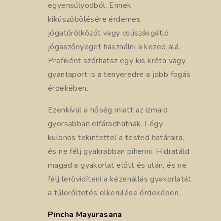
egyensúlyodból. Ennek
kiküszöbölésére érdemes
jógatörölközőt vagy csúszásgátló
jógaszőnyeget használni a kezed alá.
Profiként szórhatsz egy kis kréta vagy
gyantaport is a tenyeredre a jobb fogás
érdekében.
Ezenkívül a hőség miatt az izmaid
gyorsabban elfáradhatnak. Légy
különös tekintettel a tested határaira,
és ne félj gyakrabban pihenni. Hidratáld
magad a gyakorlat előtt és után, és ne
félj lerövidíteni a kézenállás gyakorlatát
a túlerőltetés elkerülése érdekében.
Pincha Mayurasana