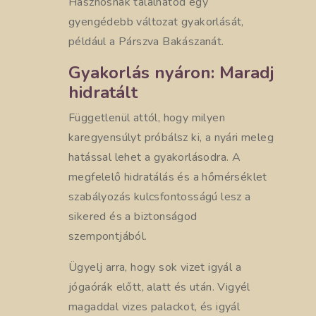
Hasznosnak találhatod egy
gyengédebb változat gyakorlását,
például a Párszva Bakászanát.
Gyakorlás nyáron: Maradj
hidratált
Függetlenül attól, hogy milyen
karegyensúlyt próbálsz ki, a nyári meleg
hatással lehet a gyakorlásodra. A
megfelelő hidratálás és a hőmérséklet
szabályozás kulcsfontosságú lesz a
sikered és a biztonságod
szempontjából.
Ügyelj arra, hogy sok vizet igyál a
jógaórák előtt, alatt és után. Vigyél
magaddal vizes palackot, és igyál