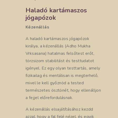
Haladó kartámaszos
jógapózok
Kézenállás
A haladó kartámaszos jógapózok
királya, a kézenállás (Adho Mukha
Vrksasana) hatalmas felsőtest erőt,
törzsizom stabilitást és testtudatot
igényel. Ez egy olyan testtartás, amely
fizikailag és mentálisan is megterhelő,
mivel le kell győznöd a tested
természetes ösztönét, hogy ellenálljon
a fejjel előrefordulásnak.
A kézenállás elsajátításához kezdd
azzal, hogy a fal felé nézel, és egyik