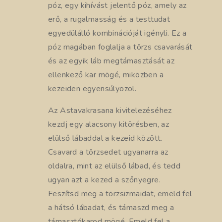
póz, egy kihívást jelentő póz, amely az
erő, a rugalmasság és a testtudat
egyedülálló kombinációját igényli. Ez a
póz magában foglalja a törzs csavarását
és az egyik láb megtámasztását az
ellenkező kar mögé, miközben a
kezeiden egyensúlyozol.
Az Astavakrasana kivitelezéséhez
kezdj egy alacsony kitörésben, az
elülső lábaddal a kezeid között.
Csavard a törzsedet ugyanarra az
oldalra, mint az elülső lábad, és tedd
ugyan azt a kezed a szőnyegre.
Feszítsd meg a törzsizmaidat, emeld fel
a hátsó lábadat, és támaszd meg a
támasztókarod mögé. Emeld fel a