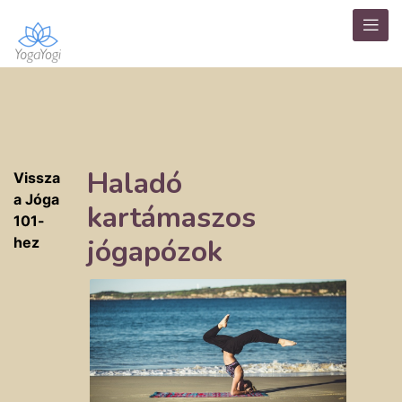
Haladó
Vissza
a Jóga
kartámaszos
101-
jógapózok
hez