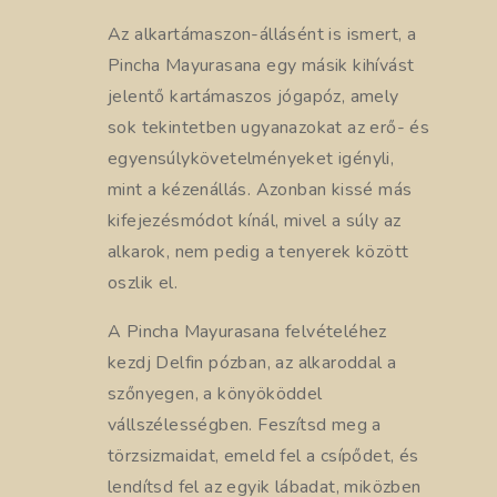
Az alkartámaszon-állásént is ismert, a
Pincha Mayurasana egy másik kihívást
jelentő kartámaszos jógapóz, amely
sok tekintetben ugyanazokat az erő- és
egyensúlykövetelményeket igényli,
mint a kézenállás. Azonban kissé más
kifejezésmódot kínál, mivel a súly az
alkarok, nem pedig a tenyerek között
oszlik el.
A Pincha Mayurasana felvételéhez
kezdj Delfin pózban, az alkaroddal a
szőnyegen, a könyököddel
vállszélességben. Feszítsd meg a
törzsizmaidat, emeld fel a csípődet, és
lendítsd fel az egyik lábadat, miközben