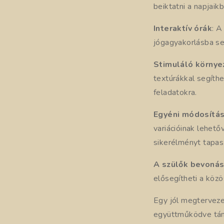
beiktatni a napjaikb
Interaktív órák
: A
jógagyakorlásba se
Stimuláló környe
textúrákkal segít
feladatokra.
Egyéni módosítá
variációinak lehet
sikerélményt tapas
A szülők bevoná
elősegítheti a köz
Egy jól megterveze
együttműködve tám