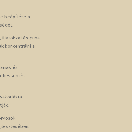
ene beépítése a
ségét.
, illatokkal és puha
k koncentrálni a
ainak és
 vehessen és
yakorlásra
tják.
orvosok
jlesztésében,