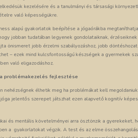
selkedésük kezelésére és a tanulmányi és társasági környezet
telre való képességükre.
lness alapú gyakorlatok beépítése a jógaórákba megtaníthat
hogy jobban tudatában legyenek gondolataiknak, érzéseiknek 
fajta önismeret jobb érzelmi szabályozáshoz, jobb döntéshoza
thet – ezek mind kulcsfontosságú készségek a gyermekek sz
ben való eligazodáshoz.
 a problémakezelés fejlesztése
 nehézségnek élhetik meg ha problémákat kell megoldaniuk 
A jóga jelentős szerepet játszhat ezen alapvető kognitív kép
zikai és mentális követelményei arra ösztönzik a gyerekeket,
zben a gyakorlatokat végzik. A test és az elme összehangolá