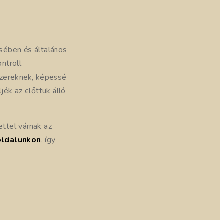
sében és általános
ontroll
szereknek, képessé
ék az előttük álló
ettel várnak az
oldalunkon
, így