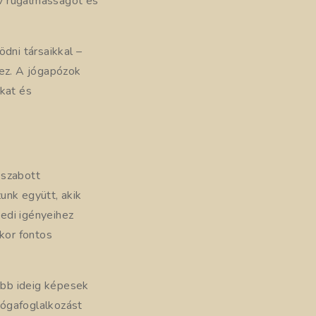
ív rugalmasságot és
dni társaikkal –
hez. A jógapózok
ukat és
 szabott
unk együtt, akik
edi igényeihez
kor fontos
bb ideig képesek
 jógafoglalkozást