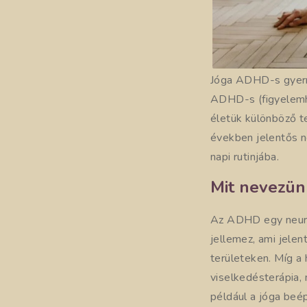
Jóga ADHD-s gyerm
ADHD-s (figyelemh
életük különböző t
években jelentős n
napi rutinjába.
Mit nevezü
Az ADHD egy neurofe
jellemez, ami jelen
területeken. Míg a
viselkedésterápia,
például a jóga beé