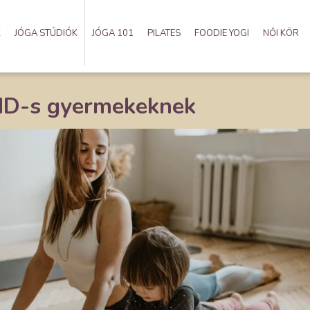
K
JÓGA STÚDIÓK
JÓGA 101
PILATES
FOODIE YOGI
NŐI KÖR
HD-s gyermekeknek