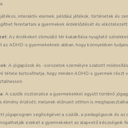
a.
 játékos, interaktív elemek, például játékok, történetek és z
gíthet fenntartani a gyermekek érdeklődését és elkötelezett
zet
: Az érzékeket stimuláló tér kialakítása nyugtató színekkel
het az ADHD-s gyermekeknek abban, hogy könnyebben tudjana
sok
: A jógapózok és -sorozatok személyre szabott módosítás
ővé tétele biztosíthatja, hogy minden ADHD-s gyermek részt
ztalhasson.
sa
: A szülők ösztönzése a gyermekekkel együtt történő jógag
ös élmény érzését, melynek előnyeit otthon is megtapasztalha
tt jógaprogram segítségével a szülők, a pedagógusok és az 
ogathatják ezeket a gyermekeket az alapvető készségeik fe