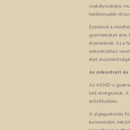
szabályozására, vi
hatékonyabb részvé
Ezenkívül a mindfu
gyermekeket arra, 
érzeteiknek. Ez a 
önkontrollhoz veze
élet összetettségé
Az önkontroll és
Az ADHD-s gyakran
kell elvégezniük. 
erősítésében.
A jógagyakorlás fi
koncentrálni, mikö