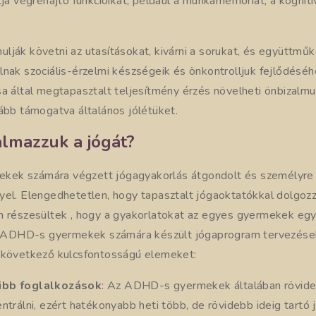
tja végrehajtó funkcióikat, például a munkamemóriát, a kognit
ják követni az utasításokat, kivárni a sorukat, és együttműkö
lnak szociális-érzelmi készségeik és önkontrolljuk fejlődésé
sa által megtapasztalt teljesítmény érzés növelheti önbizalm
ább támogatva általános jólétüket.
lmazzuk a jógát?
ek számára végzett jógagyakorlás átgondolt és személyre
yel. Elengedhetetlen, hogy tapasztalt jógaoktatókkal dolgozz
n részesültek , hogy a gyakorlatokat az egyes gyermekek egy
Az ADHD-s gyermekek számára készült jógaprogram tervezése
 következő kulcsfontosságú elemeket:
ibb foglalkozások
: Az ADHD-s gyermekek általában rövide
ntrálni, ezért hatékonyabb heti több, de rövidebb ideig tartó