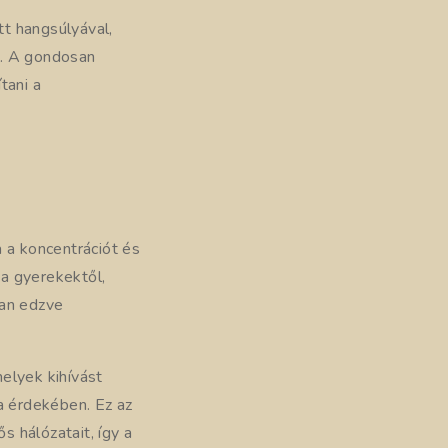
tt hangsúlyával,
e. A gondosan
tani a
a koncentrációt és
a gyerekektől,
yan edzve
elyek kihívást
a érdekében. Ez az
s hálózatait, így a