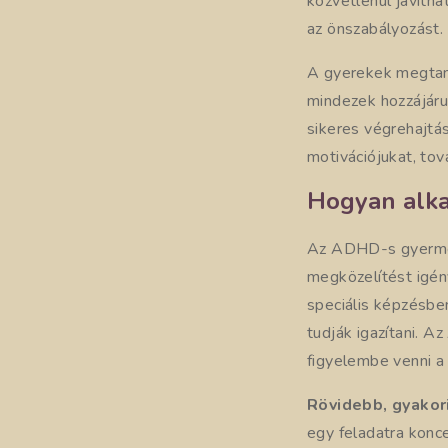
közvetlenül javítha
az önszabályozást.
A gyerekek megtanul
mindezek hozzájáru
sikeres végrehajtá
motivációjukat, tov
Hogyan alka
Az ADHD-s gyermek
megközelítést igén
speciális képzésbe
tudják igazítani. 
figyelembe venni a
Rövidebb, gyakor
egy feladatra konce