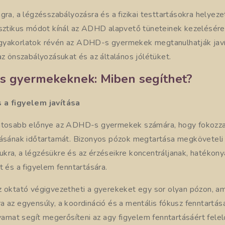
gra, a légzésszabályozásra és a fizikai testtartásokra helyeze
isztikus módot kínál az ADHD alapvető tüneteinek kezelésér
gyakorlatok révén az ADHD-s gyermekek megtanulhatják javí
az önszabályozásukat és az általános jólétüket.
 gyermekeknek: Miben segíthet?
 a figyelem javítása
ontosabb előnye az ADHD-s gyermekek számára, hogy fokozza 
tásának időtartamát. Bizonyos pózok megtartása megköveteli 
kra, a légzésükre és az érzéseikre koncentráljanak, hatékon
t és a figyelem fenntartására.
z oktató végigvezetheti a gyerekeket egy sor olyan pózon, am
a az egyensúly, a koordináció és a mentális fókusz fenntartás
lyamat segít megerősíteni az agy figyelem fenntartásáért felelő