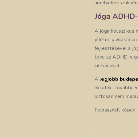
amelyekre szükségü
Jóga ADHD-
A jóga holisztikus
jólétük javításában
fejlesztésével a j
téve az ADHD-s gy
kihívásokat.
A l
egjobb budape
oktatók. További é
biztosan nem maradt
Felhasznált képek: