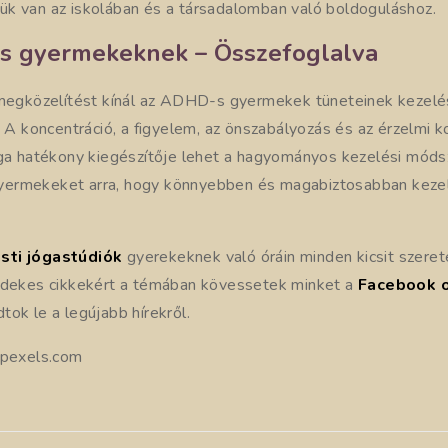
k van az iskolában és a társadalomban való boldoguláshoz.
s gyermekeknek – Összefoglalva
 megközelítést kínál az ADHD-s gyermekek tüneteinek kezelé
. A koncentráció, a figyelem, az önszabályozás és az érzelmi k
óga hatékony kiegészítője lehet a hagyományos kezelési mód
ermekeket arra, hogy könnyebben és magabiztosabban kezelj
sti jógastúdiók
gyerekeknek való óráin minden kicsit szeret
rdekes cikkekért a témában kövessetek minket a
Facebook 
ok le a legújabb hírekről.
 pexels.com