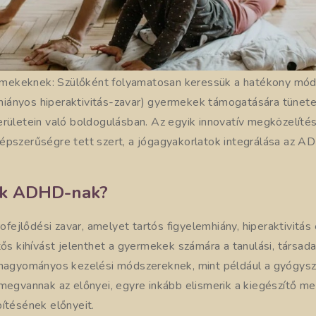
ekeknek: Szülőként folyamatosan keressük a hatékony mód
iányos hiperaktivitás-zavar) gyermekek támogatására tünete
erületein való boldogulásban. Az egyik innovatív megközelítés
épszerűségre tett szert, a jógagyakorlatok integrálása az
nk ADHD-nak?
jlődési zavar, amelyet tartós figyelemhiány, hiperaktivitás 
tős kihívást jelenthet a gyermekek számára a tanulási, társada
 hagyományos kezelési módszereknek, mint például a gyógysz
 megvannak az előnyei, egyre inkább elismerik a kiegészítő me
pítésének előnyeit.