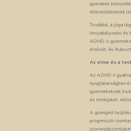
gyerekek könnyebbe
elterelődésének l
Továbbá, a jóga lé
önszabályozási és 
ADHD-s gyermekek j
érzését, és fejlesz
Az elme és a te
Az ADHD-t gyakran f
nyugtalanságban é
gyermekeknek kivá
és elméjüket, elős
A gyengéd nyújtáso
progresszív izomla
szorongásszintjüket