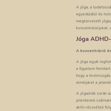
A jóga, a tudatossá
egyedülálló és hol
megtervezett jóga
koncentrációjukat, 
Jóga ADHD-s
A koncentráció és
A jóga egyik legf
a figyelem fenntar
hogy a testmozgásu
elméjüket a jelenlé
A jógaórák során a
jelentenek számukr
aktív részvételi fo