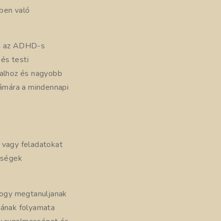
ben való
ja az ADHD-s
és testi
talhoz és nagyobb
ámára a mindennapi
vagy feladatokat
ességek
 hogy megtanuljanak
sának folyamata