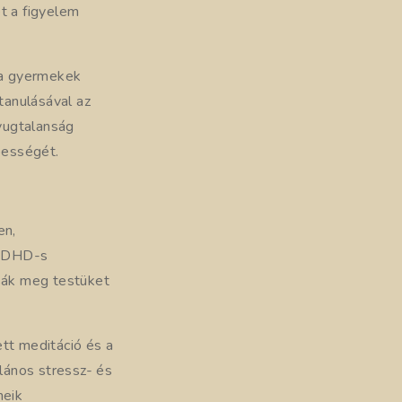
t a figyelem
t a gyermekek
tanulásával az
yugtalanság
pességét.
en,
 ADHD-s
sák meg testüket
tt meditáció és a
lános stressz- és
meik