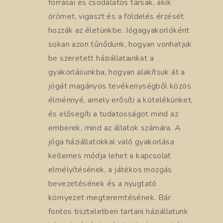
forrásai és csodálatos társak, akik
örömet, vigaszt és a földelés érzését
hozzák az életünkbe. Jógagyakorlóként
sokan azon tűnődünk, hogyan vonhatjuk
be szeretett háziállatainkat a
gyakorlásunkba, hogyan alakítsuk át a
jógát magányos tevékenységből közös
élménnyé, amely erősíti a kötelékünket,
és elősegíti a tudatosságot mind az
emberek, mind az állatok számára. A
jóga háziállatokkal való gyakorlása
kellemes módja lehet a kapcsolat
elmélyítésének, a játékos mozgás
bevezetésének és a nyugtató
környezet megteremtésének. Bár
fontos tiszteletben tartani háziállatunk