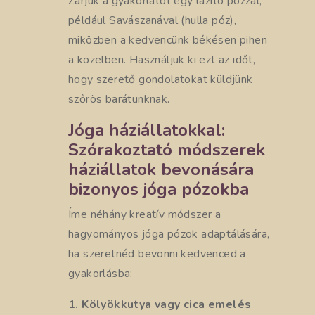
Zárjuk a gyakorlatot egy lazító pózzal,
például Savászanával (hulla póz),
miközben a kedvencünk békésen pihen
a közelben. Használjuk ki ezt az időt,
hogy szerető gondolatokat küldjünk
szőrös barátunknak.
Jóga háziállatokkal:
Szórakoztató módszerek
háziállatok bevonására
bizonyos jóga pózokba
Íme néhány kreatív módszer a
hagyományos jóga pózok adaptálására,
ha szeretnéd bevonni kedvenced a
gyakorlásba:
1. Kölyökkutya vagy cica emelés