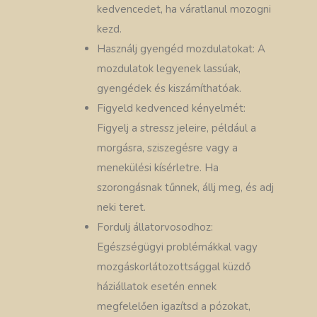
kedvencedet, ha váratlanul mozogni
kezd.
Használj gyengéd mozdulatokat: A
mozdulatok legyenek lassúak,
gyengédek és kiszámíthatóak.
Figyeld kedvenced kényelmét:
Figyelj a stressz jeleire, például a
morgásra, sziszegésre vagy a
menekülési kísérletre. Ha
szorongásnak tűnnek, állj meg, és adj
neki teret.
Fordulj állatorvosodhoz:
Egészségügyi problémákkal vagy
mozgáskorlátozottsággal küzdő
háziállatok esetén ennek
megfelelően igazítsd a pózokat,