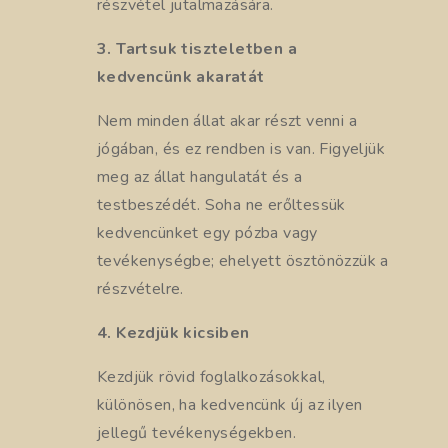
részvétel jutalmazására.
3. Tartsuk tiszteletben a
kedvencünk akaratát
Nem minden állat akar részt venni a
jógában, és ez rendben is van. Figyeljük
meg az állat hangulatát és a
testbeszédét. Soha ne erőltessük
kedvencünket egy pózba vagy
tevékenységbe; ehelyett ösztönözzük a
részvételre.
4. Kezdjük kicsiben
Kezdjük rövid foglalkozásokkal,
különösen, ha kedvencünk új az ilyen
jellegű tevékenységekben.