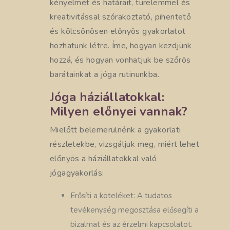
kényelmét és határait, türelemmel és
kreativitással szórakoztató, pihentető
és kölcsönösen előnyös gyakorlatot
hozhatunk létre. Íme, hogyan kezdjünk
hozzá, és hogyan vonhatjuk be szőrös
barátainkat a jóga rutinunkba.
Jóga háziállatokkal:
Milyen előnyei vannak?
Mielőtt belemerülnénk a gyakorlati
részletekbe, vizsgáljuk meg, miért lehet
előnyös a háziállatokkal való
jógagyakorlás:
Erősíti a köteléket: A tudatos
tevékenység megosztása elősegíti a
bizalmat és az érzelmi kapcsolatot.