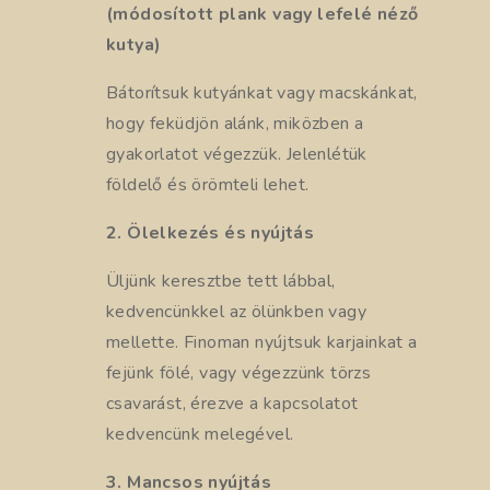
(módosított plank vagy lefelé néző
kutya)
Bátorítsuk kutyánkat vagy macskánkat,
hogy feküdjön alánk, miközben a
gyakorlatot végezzük. Jelenlétük
földelő és örömteli lehet.
2. Ölelkezés és nyújtás
Üljünk keresztbe tett lábbal,
kedvencünkkel az ölünkben vagy
mellette. Finoman nyújtsuk karjainkat a
fejünk fölé, vagy végezzünk törzs
csavarást, érezve a kapcsolatot
kedvencünk melegével.
3. Mancsos nyújtás