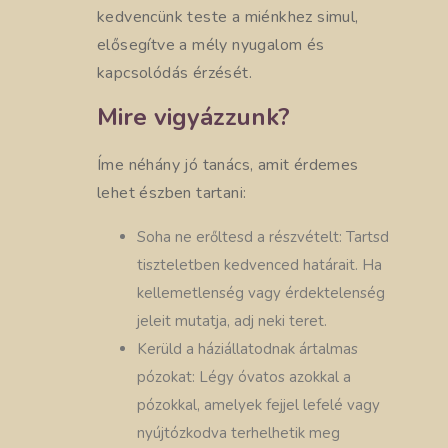
kedvencünk teste a miénkhez simul,
elősegítve a mély nyugalom és
kapcsolódás érzését.
Mire vigyázzunk?
Íme néhány jó tanács, amit érdemes
lehet észben tartani:
Soha ne erőltesd a részvételt: Tartsd
tiszteletben kedvenced határait. Ha
kellemetlenség vagy érdektelenség
jeleit mutatja, adj neki teret.
Kerüld a háziállatodnak ártalmas
pózokat: Légy óvatos azokkal a
pózokkal, amelyek fejjel lefelé vagy
nyújtózkodva terhelhetik meg