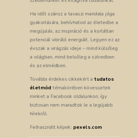
szellemünket és kitágítva tudatunkat.
Ha időt szánsz a tavaszi mandala jóga
gyakorlására, behívhatod az életedbe a
megújulás, az inspiráció és a korlátlan
potenciál vibráló energiáit. Legyen ez az
évszak a virágzás ideje – mind külsőleg
a világban, mind belsőleg a szívedben
és az elmédben.
További érdekes cikkekért a
tudatos
életmód
témakörében kövessetek
minket a Facebook oldalunkon, így
biztosan nem maradtok le a legújabb
hírekről.
Felhasznált képek:
pexels.com