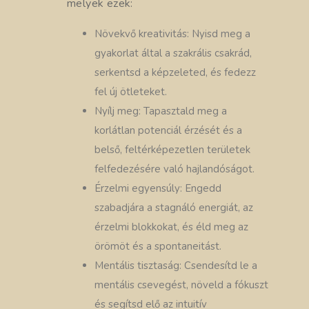
melyek ezek:
Növekvő kreativitás: Nyisd meg a
gyakorlat által a szakrális csakrád,
serkentsd a képzeleted, és fedezz
fel új ötleteket.
Nyílj meg: Tapasztald meg a
korlátlan potenciál érzését és a
belső, feltérképezetlen területek
felfedezésére való hajlandóságot.
Érzelmi egyensúly: Engedd
szabadjára a stagnáló energiát, az
érzelmi blokkokat, és éld meg az
örömöt és a spontaneitást.
Mentális tisztaság: Csendesítd le a
mentális csevegést, növeld a fókuszt
és segítsd elő az intuitív