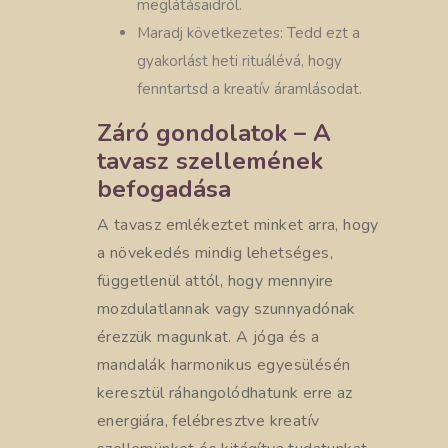
meglátásaidról.
Maradj következetes: Tedd ezt a
gyakorlást heti rituálévá, hogy
fenntartsd a kreatív áramlásodat.
Záró gondolatok – A
tavasz szellemének
befogadása
A tavasz emlékeztet minket arra, hogy
a növekedés mindig lehetséges,
függetlenül attól, hogy mennyire
mozdulatlannak vagy szunnyadónak
érezzük magunkat. A jóga és a
mandalák harmonikus egyesülésén
keresztül ráhangolódhatunk erre az
energiára, felébresztve kreatív