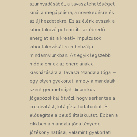
szunnyadásából, a tavasz lehetőséget
kínál a megújulásra, a növekedésre és
az új kezdetekre. Ez az élénk évszak a
kibontakozó potenciált, az ébredő
energiát és a kreatív impulzusok
kibontakozását szimbolizálja
mindannyiunkban. Az egyik legszebb
módja ennek az energiának a
kiaknázására a Tavaszi Mandala Jóga, –
egy olyan gyakorlat, amely a mandalák
szent geometriáját dinamikus
jógapózokkal ötvözi, hogy serkentse a
kreativitást, kitágítsa tudatunkat és
elősegítse a belső átalakulást. Ebben a
cikkben a mandala jóga lényege,
jótékony hatásai, valamint gyakorlati