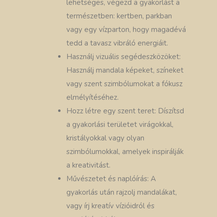
lehetséges, végezd a gyakorlást a
természetben: kertben, parkban
vagy egy vízparton, hogy magadévá
tedd a tavasz vibráló energiáit.
Használj vizuális segédeszközöket:
Használj mandala képeket, színeket
vagy szent szimbólumokat a fókusz
elmélyítéséhez.
Hozz létre egy szent teret: Díszítsd
a gyakorlási területet virágokkal,
kristályokkal vagy olyan
szimbólumokkal, amelyek inspirálják
a kreativitást.
Művészetet és naplóírás: A
gyakorlás után rajzolj mandalákat,
vagy írj kreatív vízióidról és