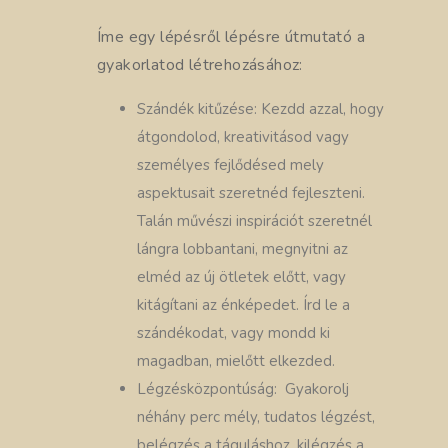
Íme egy lépésről lépésre útmutató a
gyakorlatod létrehozásához:
Szándék kitűzése: Kezdd azzal, hogy
átgondolod, kreativitásod vagy
személyes fejlődésed mely
aspektusait szeretnéd fejleszteni.
Talán művészi inspirációt szeretnél
lángra lobbantani, megnyitni az
elméd az új ötletek előtt, vagy
kitágítani az énképedet. Írd le a
szándékodat, vagy mondd ki
magadban, mielőtt elkezded.
Légzésközpontúság: Gyakorolj
néhány perc mély, tudatos légzést,
belégzés a táguláshoz, kilégzés a