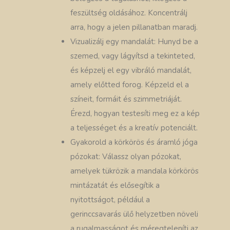
feszültség oldásához. Koncentrálj
arra, hogy a jelen pillanatban maradj.
Vizualizálj egy mandalát: Hunyd be a
szemed, vagy lágyítsd a tekinteted,
és képzelj el egy vibráló mandalát,
amely előtted forog. Képzeld el a
színeit, formáit és szimmetriáját.
Érezd, hogyan testesíti meg ez a kép
a teljességet és a kreatív potenciált.
Gyakorold a körkörös és áramló jóga
pózokat: Válassz olyan pózokat,
amelyek tükrözik a mandala körkörös
mintázatát és elősegítik a
nyitottságot, például a
gerinccsavarás ülő helyzetben növeli
a rugalmasságot és méregteleníti az