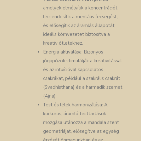
amelyek elmélyítik a koncentrációt,
lecsendesítik a mentális fecsegést,
és elősegítik az áramlás állapotát,
ideális környezetet biztosítva a
kreatív ötletekhez.
Energia aktiválása: Bizonyos
jógapózok stimulálják a kreativitással
és az intuícióval kapcsolatos
csakrákat, például a szakrális csakrát
(Svadhisthana) és a harmadik szemet
(Ajna).
Test és lélek harmonizálása: A
körkörös, áramló testtartások
mozgása utánozza a mandala szent
geometriáját, elősegítve az egység
érzését önmagunkban és az