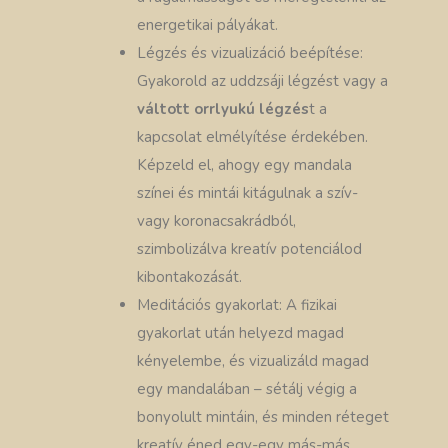
energetikai pályákat.
Légzés és vizualizáció beépítése:
Gyakorold az uddzsáji légzést vagy a
váltott orrlyukú légzés
t a
kapcsolat elmélyítése érdekében.
Képzeld el, ahogy egy mandala
színei és mintái kitágulnak a szív-
vagy koronacsakrádból,
szimbolizálva kreatív potenciálod
kibontakozását.
Meditációs gyakorlat: A fizikai
gyakorlat után helyezd magad
kényelembe, és vizualizáld magad
egy mandalában – sétálj végig a
bonyolult mintáin, és minden réteget
kreatív éned egy-egy más-más