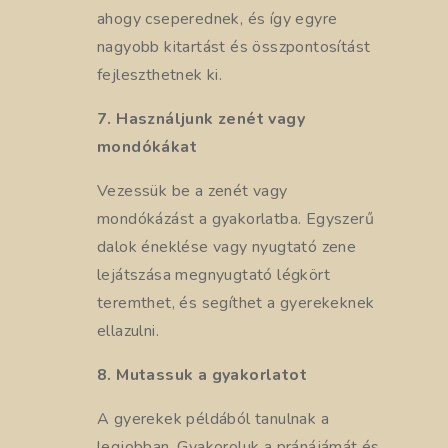
ahogy cseperednek, és így egyre
nagyobb kitartást és összpontosítást
fejleszthetnek ki.
7. Használjunk zenét vagy
mondókákat
Vezessük be a zenét vagy
mondókázást a gyakorlatba. Egyszerű
dalok éneklése vagy nyugtató zene
lejátszása megnyugtató légkört
teremthet, és segíthet a gyerekeknek
ellazulni.
8. Mutassuk a gyakorlatot
A gyerekek példából tanulnak a
legjobban. Gyakoroluk a pránájámát és