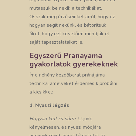
mutassuk be nekik a technikákat.
Osszuk meg érzéseinket arról, hogy ez
hogyan segít nekünk, és bátorítsuk
őket, hogy ezt követően mondják el
saját tapasztalataikat is.
Egyszerű Pranayama
gyakorlatok gyerekeknek
Íme néhány kezdőbarát pránájáma
technika, amelyeket érdemes kipróbálni
a kicsikkel:
1. Nyuszi légzés
Hogyan kell csinálni
: Üljünk
kényelmesen, és nyuszi módjára
vegyünk rövid, gyors lélegzetet az