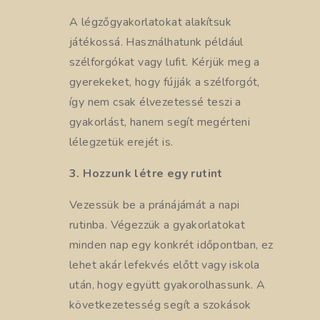
A légzőgyakorlatokat alakítsuk
játékossá. Használhatunk például
szélforgókat vagy lufit. Kérjük meg a
gyerekeket, hogy fújják a szélforgót,
így nem csak élvezetessé teszi a
gyakorlást, hanem segít megérteni
lélegzetük erejét is.
3. Hozzunk létre egy rutint
Vezessük be a pránájámát a napi
rutinba. Végezzük a gyakorlatokat
minden nap egy konkrét időpontban, ez
lehet akár lefekvés előtt vagy iskola
után, hogy együtt gyakorolhassunk. A
következetesség segít a szokások