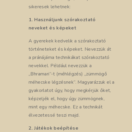
sikeresek lehetnek:
1. Használjunk szórakoztató
neveket és képeket
A gyerekek kedvelik a szórakoztató
történeteket és képeket. Nevezzük át
a pránájáma technikákat szórakoztató
nevekkel. Például nevezzük a
„Bhramari”-t (méhlégzés) „zümmögő
méhecske légzésnek”. Magyarázzuk el a
gyakorlatot úgy, hogy megkérjük őket,
képzeljék el, hogy úgy zümmögnek,
mint egy méhecske. Ez a technikát
élvezetessé teszi majd.
2. Játékok beépítése