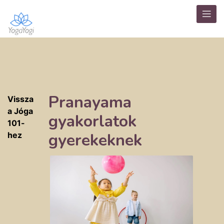
Pranayama
Vissza
a Jóga
gyakorlatok
101-
gyerekeknek
hez