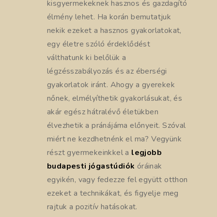
kisgyermekeknek hasznos és gazdagító
élmény lehet. Ha korán bemutatjuk
nekik ezeket a hasznos gyakorlatokat,
egy életre szóló érdeklődést
válthatunk ki belőlük a
légzésszabályozás és az éberségi
gyakorlatok iránt. Ahogy a gyerekek
nőnek, elmélyíthetik gyakorlásukat, és
akár egész hátralévő életükben
élvezhetik a pránájáma előnyeit. Szóval
miért ne kezdhetnénk el ma? Vegyünk
részt gyermekeinkkel a
legjobb
budapesti jógastúdiók
óráinak
egyikén, vagy fedezze fel együtt otthon
ezeket a technikákat, és figyelje meg
rajtuk a pozitív hatásokat.