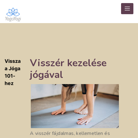
Visszér kezelése
Vissza
a Jóga
jógával
101-
hez
A visszér fájdalmas, kellemetlen és