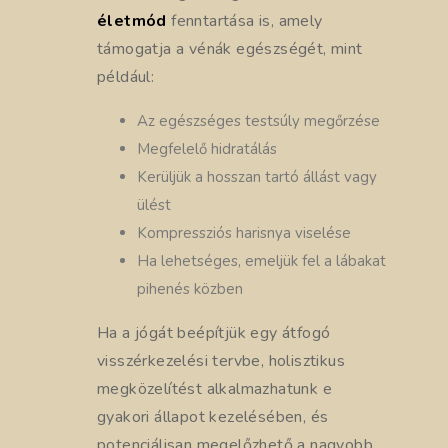
életmód
fenntartása is, amely
támogatja a vénák egészségét, mint
például:
Az egészséges testsúly megőrzése
Megfelelő hidratálás
Kerüljük a hosszan tartó állást vagy
ülést
Kompressziós harisnya viselése
Ha lehetséges, emeljük fel a lábakat
pihenés közben
Ha a jógát beépítjük egy átfogó
visszérkezelési tervbe, holisztikus
megközelítést alkalmazhatunk e
gyakori állapot kezelésében, és
potenciálisan megelőzhető a nagyobb