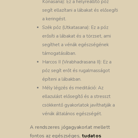
Konasana): Ez a helyreállító póz
segít ellazítani a lábakat és elősegíti
a keringést.
Szék póz (Utkatasana): Ez a póz
erősíti a lábakat és a törzset, ami
segíthet a vénák egészségének
támogatásában.
Harcos II (Virabhadrasana II): Ez a
póz segít erőt és rugalmasságot
építeni a lábakban.
Mély légzés és meditáció: Az
ellazulást elősegítő és a stresszt
csökkentő gyakorlatok javíthatják a
vénák általános egészségét.
A rendszeres jógagyakorlat mellett
fontos az egészséges,
tudatos