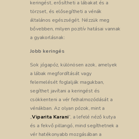
keringést, erősítheti a lábakat és a
törzset, és elősegítheti a vénák
általános egészségét. Nézzük meg
bővebben, milyen pozitív hatásai vannak
a gyakorlásnak:
Jobb keringés
Sok jógapóz, különösen azok, amelyek
a lábak megfordítását vagy
felemelését foglalják magukban,
segíthet javítani a keringést és
csökkenteni a vér felhalmozódását a
vénákban. Az olyan pózok, mint a
„
Viparita Karani
”, a lefelé néző kutya
és a fekvő pillangó, mind segíthetnek a
vér hatékonyabb mozgásában a