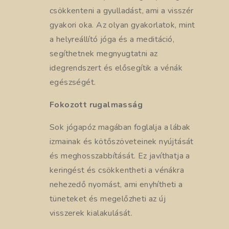
csökkenteni a gyulladást, ami a visszér
gyakori oka. Az olyan gyakorlatok, mint
a helyreállító jóga és a meditáció,
segíthetnek megnyugtatni az
idegrendszert és elősegítik a vénák
egészségét.
Fokozott rugalmasság
Sok jógapóz magában foglalja a lábak
izmainak és kötőszöveteinek nyújtását
és meghosszabbítását. Ez javíthatja a
keringést és csökkentheti a vénákra
nehezedő nyomást, ami enyhítheti a
tüneteket és megelőzheti az új
visszerek kialakulását.