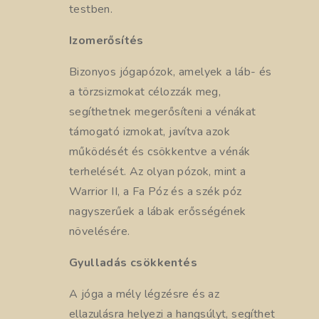
testben.
Izomerősítés
Bizonyos jógapózok, amelyek a láb- és
a törzsizmokat célozzák meg,
segíthetnek megerősíteni a vénákat
támogató izmokat, javítva azok
működését és csökkentve a vénák
terhelését. Az olyan pózok, mint a
Warrior II, a Fa Póz és a szék póz
nagyszerűek a lábak erősségének
növelésére.
Gyulladás csökkentés
A jóga a mély légzésre és az
ellazulásra helyezi a hangsúlyt, segíthet