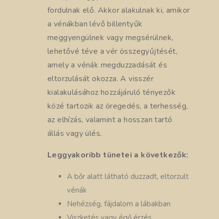
fordulnak elő. Akkor alakulnak ki, amikor
a vénákban lévő billentyűk
meggyengülnek vagy megsérülnek,
lehetővé téve a vér összegyűjtését,
amely a vénák megduzzadását és
eltorzulását okozza. A visszér
kialakulásához hozzájáruló tényezők
közé tartozik az öregedés, a terhesség,
az elhízás, valamint a hosszan tartó
állás vagy ülés.
Leggyakoribb tünetei a következők:
A bőr alatt látható duzzadt, eltorzult
vénák
Nehézség, fájdalom a lábakban
Viszketés vagy égő érzés