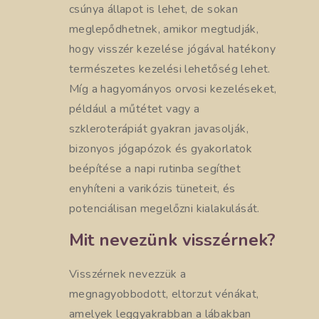
csúnya állapot is lehet, de sokan
meglepődhetnek, amikor megtudják,
hogy visszér kezelése jógával hatékony
természetes kezelési lehetőség lehet.
Míg a hagyományos orvosi kezeléseket,
például a műtétet vagy a
szkleroterápiát gyakran javasolják,
bizonyos jógapózok és gyakorlatok
beépítése a napi rutinba segíthet
enyhíteni a varikózis tüneteit, és
potenciálisan megelőzni kialakulását.
Mit nevezünk visszérnek?
Visszérnek nevezzük a
megnagyobbodott, eltorzut vénákat,
amelyek leggyakrabban a lábakban