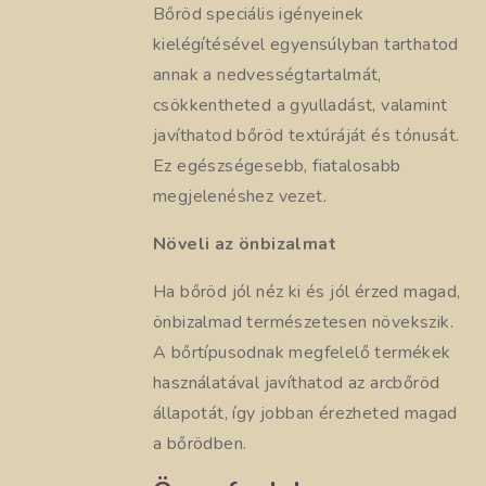
Bőröd speciális igényeinek
kielégítésével egyensúlyban tarthatod
annak a nedvességtartalmát,
csökkentheted a gyulladást, valamint
javíthatod bőröd textúráját és tónusát.
Ez egészségesebb, fiatalosabb
megjelenéshez vezet.
Növeli az önbizalmat
Ha bőröd jól néz ki és jól érzed magad,
önbizalmad természetesen növekszik.
A bőrtípusodnak megfelelő termékek
használatával javíthatod az arcbőröd
állapotát, így jobban érezheted magad
a bőrödben.