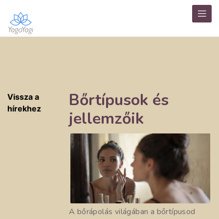
Bőrtípusok és
Vissza a
hírekhez
jellemzőik
A bőrápolás világában a bőrtípusod