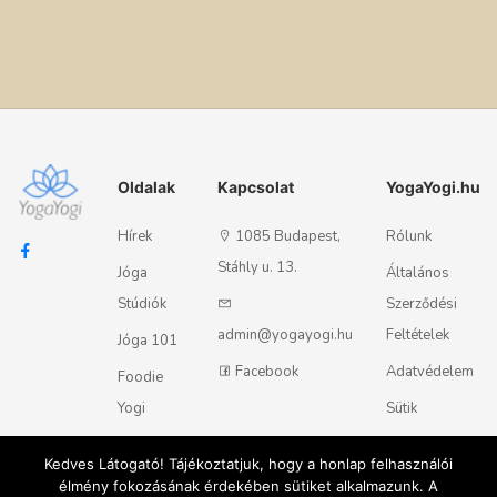
Oldalak
Kapcsolat
YogaYogi.hu
Hírek
1085 Budapest,
Rólunk
Stáhly u. 13.
Jóga
Általános
Stúdiók
Szerződési
admin@yogayogi.hu
Feltételek
Jóga 101
Facebook
Adatvédelem
Foodie
Yogi
Sütik
Kapcsolat
Kedves Látogató! Tájékoztatjuk, hogy a honlap felhasználói
élmény fokozásának érdekében sütiket alkalmazunk. A