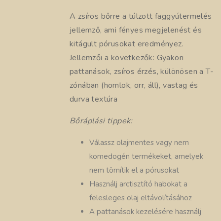
A zsíros bőrre a túlzott faggyútermelés
jellemző, ami fényes megjelenést és
kitágult pórusokat eredményez.
Jellemzői a következők: Gyakori
pattanások, zsíros érzés, különösen a T-
zónában (homlok, orr, áll), vastag és
durva textúra
Bőráplási tippek:
Válassz olajmentes vagy nem
komedogén termékeket, amelyek
nem tömítik el a pórusokat
Használj arctisztító habokat a
felesleges olaj eltávolításához
A pattanások kezelésére használj