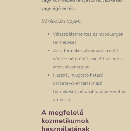
vagy környezeti tényezőkre, viszketés
vagy égő érzés.
Bőrápolási tippek:
Válassz illatmentes és hipoallergén
termékeket
Az új termékek alkalmazása előtt
végezz bőrpróbát, mielőtt az egész
arcon alkalmaznád
Használj nyugtató hatású
összetevőket tartalmazó
termékeket, például az aloe verát és
a kamillát.
A megfelelő
kozmetikumok
használatának