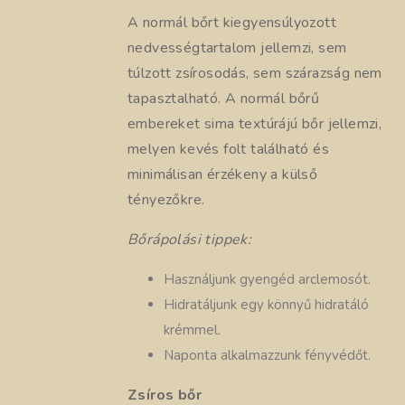
A normál bőrt kiegyensúlyozott
nedvességtartalom jellemzi, sem
túlzott zsírosodás, sem szárazság nem
tapasztalható. A normál bőrű
embereket sima textúrájú bőr jellemzi,
melyen kevés folt található és
minimálisan érzékeny a külső
tényezőkre.
Bőrápolási tippek:
Használjunk gyengéd arclemosót.
Hidratáljunk egy könnyű hidratáló
krémmel.
Naponta alkalmazzunk fényvédőt.
Zsíros bőr