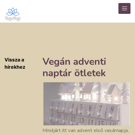
Vegán adventi
Vissza a
hírekhez
naptár ötletek
Mindjárt itt van advent első vasárnapja,