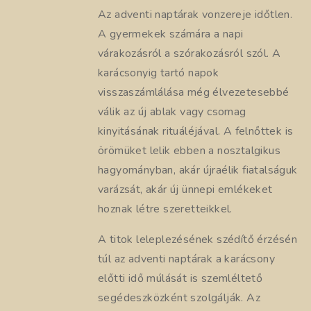
Az adventi naptárak vonzereje időtlen.
A gyermekek számára a napi
várakozásról a szórakozásról szól. A
karácsonyig tartó napok
visszaszámlálása még élvezetesebbé
válik az új ablak vagy csomag
kinyitásának rituáléjával. A felnőttek is
örömüket lelik ebben a nosztalgikus
hagyományban, akár újraélik fiatalságuk
varázsát, akár új ünnepi emlékeket
hoznak létre szeretteikkel.
A titok leleplezésének szédítő érzésén
túl az adventi naptárak a karácsony
előtti idő múlását is szemléltető
segédeszközként szolgálják. Az