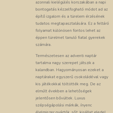
azonnali kielégülés korszakában a napi
bontogatás kézzelfogható módot ad az
építő izgalom és a türelem érzésének
tudatos megtapasztalására. Ez a feltáró
folyamat különösen fontos lehet az
éppen türelmet tanuló fiatal gyerekek
számára.
Természetesen az adventi naptár
tartalma nagy szerepet játszik a
kalandban. Hagyományosan ezeket a
naptárakat egyszerű csokoládéval vagy
kis játékokkal töltötték meg. De az
elmúlt években a lehetőségek
jelentősen bővültek. Luxus
szépségápolási márkák, ínyenc
élelmiszer gyártók, sőt, kisállat eledel