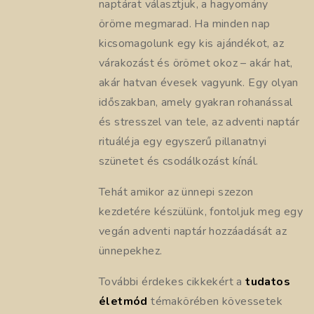
naptárat választjuk, a hagyomány
öröme megmarad. Ha minden nap
kicsomagolunk egy kis ajándékot, az
várakozást és örömet okoz – akár hat,
akár hatvan évesek vagyunk. Egy olyan
időszakban, amely gyakran rohanással
és stresszel van tele, az adventi naptár
rituáléja egy egyszerű pillanatnyi
szünetet és csodálkozást kínál.
Tehát amikor az ünnepi szezon
kezdetére készülünk, fontoljuk meg egy
vegán adventi naptár hozzáadását az
ünnepekhez.
További érdekes cikkekért a
tudatos
életmód
témakörében kövessetek