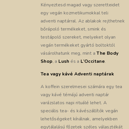
Kényeztesd magad vagy szeretteidet
egy vegán kozmetikumokkal teli
adventi naptárral. Az ablakok rejthetnek
bőrápoló termékeket, smink és
testápoló szereket, melyeket olyan
vegán termékeket gyártó boltoktól
vásárolhatunk meg, mint a
The Body
Shop
, a
Lush
és a
L’Occitane
.
Tea vagy kávé Adventi naptárak
A koffein szerelmesei számára egy tea
vagy kávé témájú adventi naptár
varázslatos napi rituálé lehet. A
speciális tea- és kávészállítók vegán
lehetőségeket kínálnak, amelyekben
egytálalású főzetek széles választékát