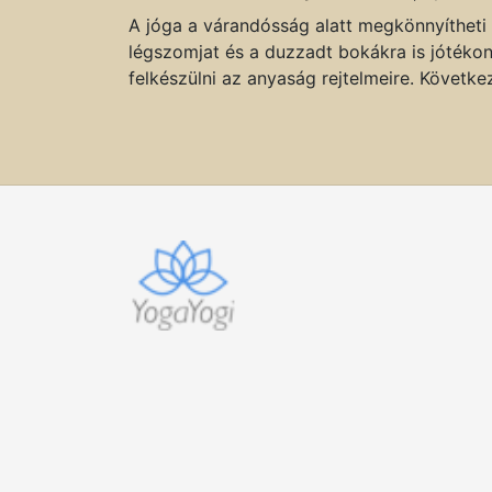
A jóga a várandósság alatt megkönnyítheti a
légszomjat és a duzzadt bokákra is jótéko
felkészülni az anyaság rejtelmeire. Követ