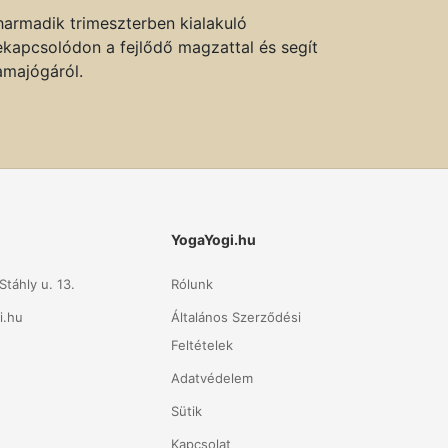
 harmadik trimeszterben kialakuló
ekapcsolódon a fejlődő magzattal és segít
mamajógáról.
YogaYogi.hu
táhly u. 13.
Rólunk
i.hu
Általános Szerződési
Feltételek
Adatvédelem
Sütik
Kapcsolat