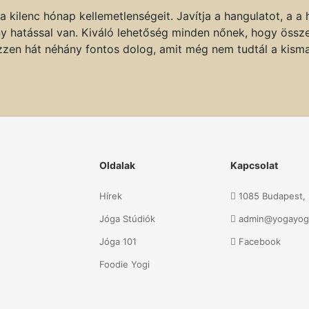
 kilenc hónap kellemetlenségeit. Javítja a hangulatot, a a
ny hatással van. Kiváló lehetőség minden nőnek, hogy össz
kezzen hát néhány fontos dolog, amit még nem tudtál a kis
Oldalak
Kapcsolat
Hírek
1085 Budapest, S
Jóga Stúdiók
admin@yogayog
Jóga 101
Facebook
Foodie Yogi