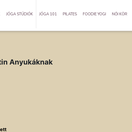
K
JÓGA STÚDIÓK
JÓGA 101
PILATES
FOODIE YOGI
NŐI KÖR
tin Anyukáknak
ett