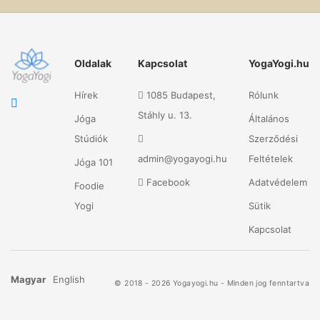
Oldalak
Kapcsolat
YogaYogi.hu
Hírek
1085 Budapest,
Rólunk
Stáhly u. 13.
Jóga
Általános
Stúdiók
Szerződési
admin@yogayogi.hu
Feltételek
Jóga 101
Facebook
Adatvédelem
Foodie
Yogi
Sütik
Kapcsolat
Magyar
English
© 2018 - 2026 Yogayogi.hu - Minden jog fenntartva