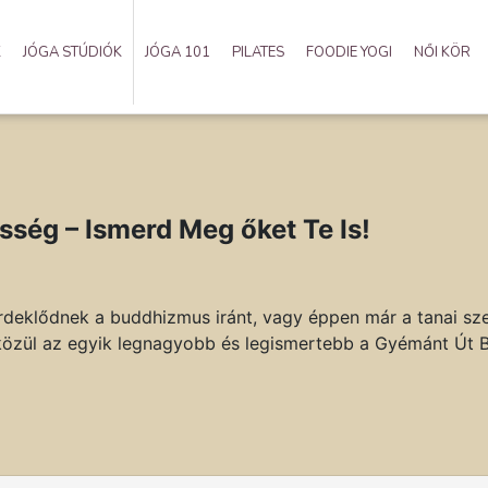
K
JÓGA STÚDIÓK
JÓGA 101
PILATES
FOODIE YOGI
NŐI KÖR
ség – Ismerd Meg őket Te Is!
klődnek a buddhizmus iránt, vagy éppen már a tanai szerin
közül az egyik legnagyobb és legismertebb a Gyémánt Út 