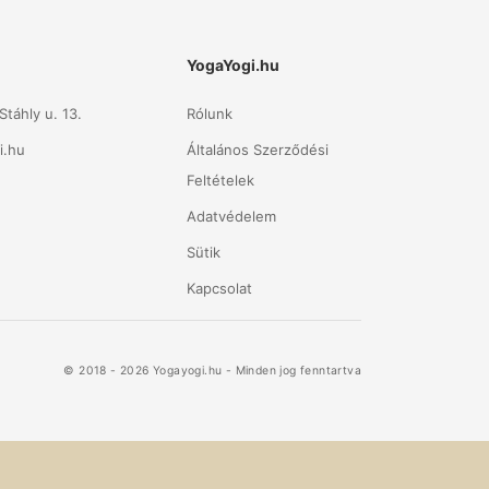
YogaYogi.hu
táhly u. 13.
Rólunk
i.hu
Általános Szerződési
Feltételek
Adatvédelem
Sütik
Kapcsolat
© 2018 - 2026 Yogayogi.hu - Minden jog fenntartva