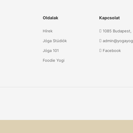
Oldalak
Kapcsolat
Hírek
1085 Budapest, S
Jóga Stúdiók
admin@yogayog
Jóga 101
Facebook
Foodie Yogi