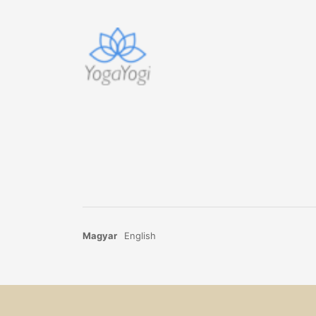
Magyar
English