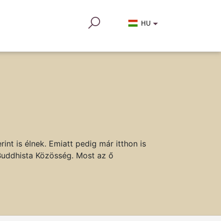
HU
t is élnek. Emiatt pedig már itthon is
Buddhista Közösség. Most az ő