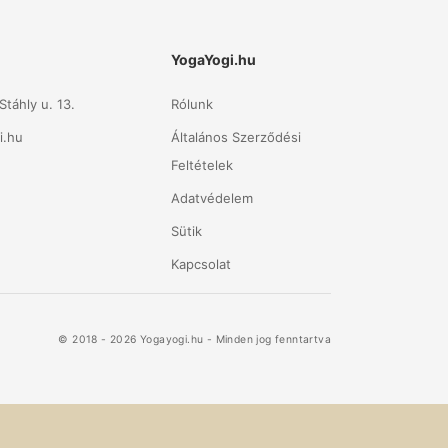
YogaYogi.hu
táhly u. 13.
Rólunk
i.hu
Általános Szerződési
Feltételek
Adatvédelem
Sütik
Kapcsolat
© 2018 - 2026 Yogayogi.hu - Minden jog fenntartva