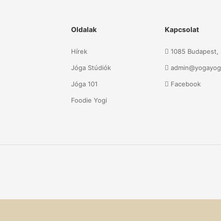
Oldalak
Kapcsolat
Hírek
1085 Budapest, S
Jóga Stúdiók
admin@yogayog
Jóga 101
Facebook
Foodie Yogi