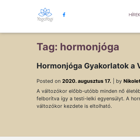
HÍRE
Tag: hormonjóga
Hormonjóga Gyakorlatok a 
Posted on
2020. augusztus 17.
|
by
Nikole
A változókor előbb-utóbb minden nő életébe
felborítva így a testi-lelki egyensúlyt. A
változókor kezdete is eltolható.