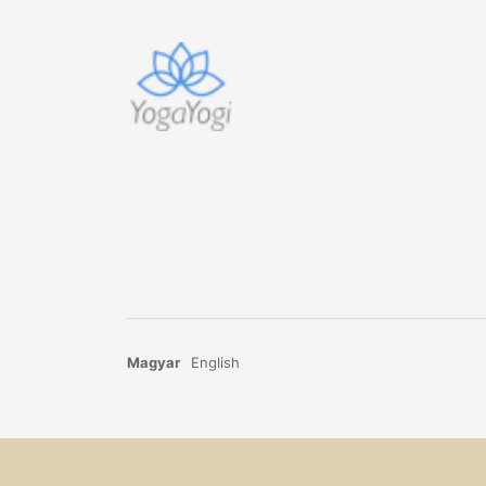
Magyar
English