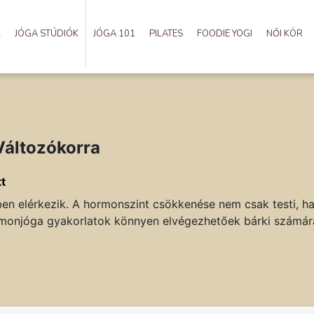
K
JÓGA STÚDIÓK
JÓGA 101
PILATES
FOODIE YOGI
NŐI KÖR
Változókorra
tt
n elérkezik. A hormonszint csökkenése nem csak testi, han
 hormonjóga gyakorlatok könnyen elvégezhetőek bárki számár