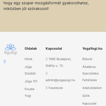
hogy egy szuper mozgásformát gyakorolhatsz,
miközben jól szórakozol!
Oldalak
Kapcsolat
YogaYogi.hu
Hírek
1085 Budapest,
Rólunk
Stáhly u. 13.
Jóga
Általános
Stúdiók
Szerződési
admin@yogayogi.hu
Feltételek
Jóga 101
Facebook
Adatvédelem
Foodie
Yogi
Sütik
Kapcsolat