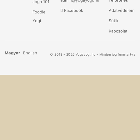
admin@yogayogi.hu
Feltételek
Jóga 101
Facebook
Adatvédelem
Foodie
Yogi
Sütik
Kapcsolat
Magyar
English
© 2018 - 2026 Yogayogi.hu - Minden jog fenntartva