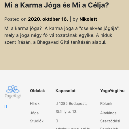
Mi a Karma Jóga és Mi a Célja?
Posted on
2020. október 16.
|
by
Nikolett
Mi a karma jóga? A karma jóga a "cselekvés jógája",
mely a jóga négy fő változatának egyike. A hiduk
szent írásán, a Bhagavad Gítá tanításán alapul.
Oldalak
Kapcsolat
YogaYogi.hu
Hírek
1085 Budapest,
Rólunk
Stáhly u. 13.
Jóga
Általános
Stúdiók
Szerződési