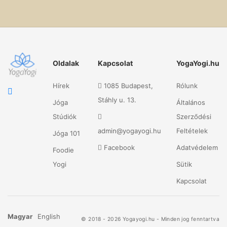
Oldalak
Kapcsolat
YogaYogi.hu
Hírek
1085 Budapest,
Rólunk
Stáhly u. 13.
Jóga
Általános
Stúdiók
Szerződési
admin@yogayogi.hu
Feltételek
Jóga 101
Facebook
Adatvédelem
Foodie
Yogi
Sütik
Kapcsolat
Magyar
English
© 2018 - 2026 Yogayogi.hu - Minden jog fenntartva