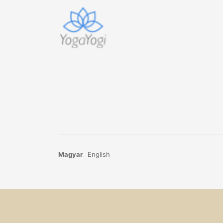
Magyar
English