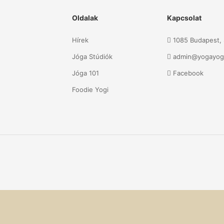
Oldalak
Kapcsolat
Hírek
1085 Budapest, S
Jóga Stúdiók
admin@yogayog
Jóga 101
Facebook
Foodie Yogi