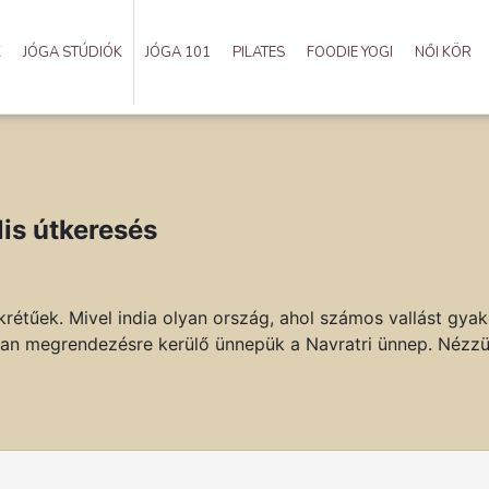
K
JÓGA STÚDIÓK
JÓGA 101
PILATES
FOODIE YOGI
NŐI KÖR
lis útkeresés
krétűek. Mivel india olyan ország, ahol számos vallást gya
an megrendezésre kerülő ünnepük a Navratri ünnep. Nézzü