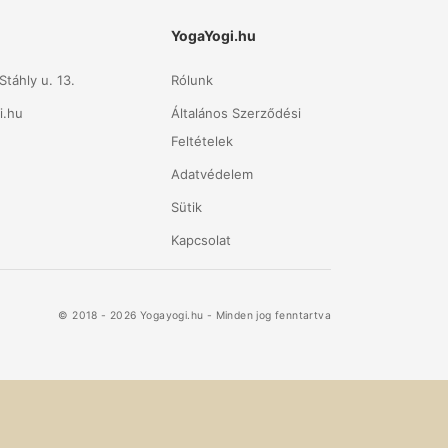
YogaYogi.hu
táhly u. 13.
Rólunk
i.hu
Általános Szerződési
Feltételek
Adatvédelem
Sütik
Kapcsolat
© 2018 - 2026 Yogayogi.hu - Minden jog fenntartva