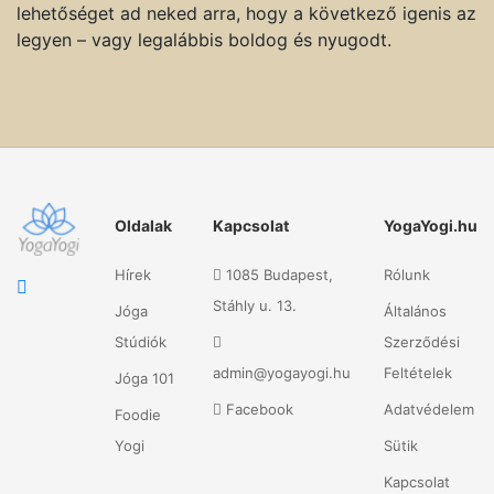
lehetőséget ad neked arra, hogy a következő igenis az
legyen – vagy legalábbis boldog és nyugodt.
Oldalak
Kapcsolat
YogaYogi.hu
Hírek
1085 Budapest,
Rólunk
Stáhly u. 13.
Jóga
Általános
Stúdiók
Szerződési
admin@yogayogi.hu
Feltételek
Jóga 101
Facebook
Adatvédelem
Foodie
Yogi
Sütik
Kapcsolat