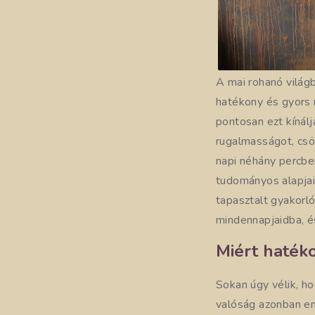
A mai rohanó világ
hatékony és gyors 
pontosan ezt kínálj
rugalmasságot, csök
napi néhány percbe
tudományos alapjai
tapasztalt gyakorló
mindennapjaidba, 
Miért haték
Sokan úgy vélik, h
valóság azonban en