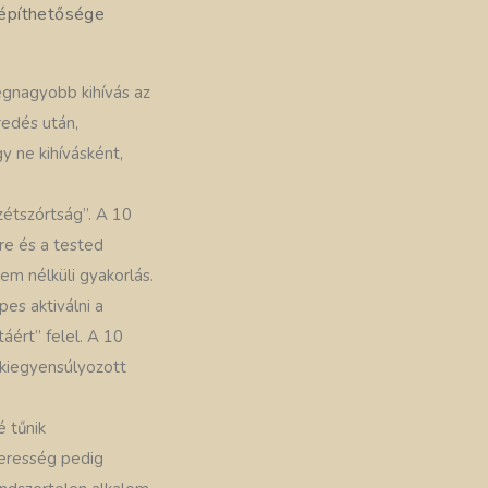
eépíthetősége
egnagyobb kihívás az
redés után,
y ne kihívásként,
zétszórtság”. A 10
re és a tested
lem nélküli gyakorlás.
es aktiválni a
áért” felel. A 10
 kiegyensúlyozott
 tűnik
zeresség pedig