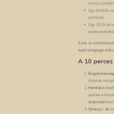
stressz szintjét
Egy kutatás sz
izomerőt.
Egy 2018-as vi
csökkentéséhez
Ezek az eredmények
egészségügyi előnyö
A 10 perces
Rugalmasság 
ízületek mozgá
Mentális tisz
javítani a kon
életmód
fennt
Stressz- és 