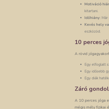
Motiváció hiá
kitartani.
Időhiány:
Már 
Kevés hely va
eszközöd.
10 perces jó
A rövid jógagyakor
Egy elfoglalt s
Egy idősebb gy
Egy diák haték
Záró gondol
A 10 perces jóga e
mégis mély fizikai 