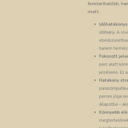
fenntarthatóbb, ha
miatt.
Időhatékonys
időhiány. A rö
ebédszünetben 
hanem természe
Fokozott jele
perc alatt kön
jelzéseire. Ez 
Hatékony str
paraszimpatiku
perces jóga seg
állapotba – ak
Könnyebb elk
megterhelőnek,