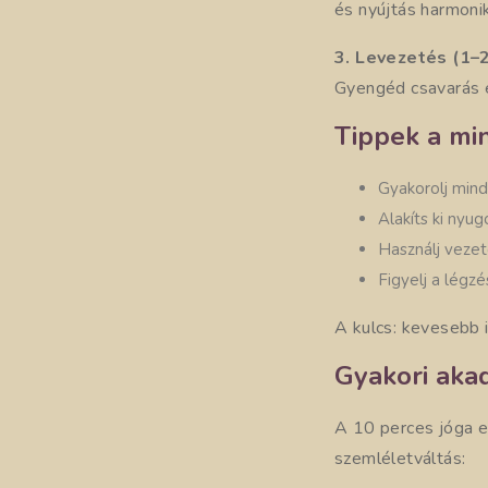
és nyújtás harmoni
3. Levezetés (1–2
Gyengéd csavarás 
Tippek a mi
Gyakorolj min
Alakíts ki nyug
Használj vezet
Figyelj a légz
A kulcs: kevesebb 
Gyakori aka
A 10 perces jóga e
szemléletváltás: