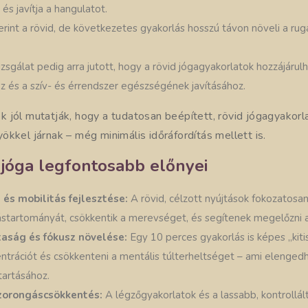
 és javítja a hangulatot.
erint a rövid, de következetes gyakorlás hosszú távon növeli a ru
zsgálat pedig arra jutott, hogy a rövid jógagyakorlatok hozzájáru
 és a szív- és érrendszer egészségének javításához.
 jól mutatják, hogy a tudatosan beépített, rövid jógagyakorl
kkel járnak – még minimális időráfordítás mellett is.
 jóga legfontosabb előnyei
és mobilitás fejlesztése:
A rövid, célzott nyújtások fokozatosan
startományát, csökkentik a merevséget, és segítenek megelőzni a
taság és fókusz növelése:
Egy 10 perces gyakorlás is képes „kitis
centrációt és csökkenteni a mentális túlterheltséget – ami elenge
artásához.
szorongáscsökkentés:
A légzőgyakorlatok és a lassabb, kontrollá