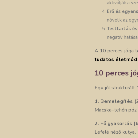
aktiválják a sz
Erő és egyens
növelik az egy
Testtartás é
negatív hatása
A 10 perces jóga t
tudatos életmód
10 perces jó
Egy jól strukturált
1. Bemelegítés (
Macska–tehén póz és
2. Fő gyakorlás (
Lefelé néző kutya, 