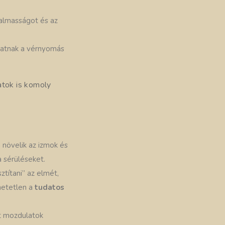
galmasságot és az
lhatnak a vérnyomás
atok is komoly
 növelik az izmok és
 sérüléseket.
ztítani” az elmét,
dhetetlen a
tudatos
lt mozdulatok