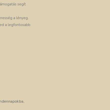
támogatás segít
eresség a lényeg.
sted a legfontosabb
indennapokba,