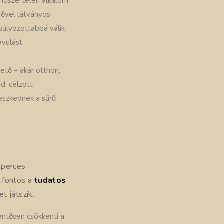
endszertelen alkalom.
dővel látványos
nsúlyozottabbá válik
avulást
ető – akár otthon,
d, célzott
leszkednek a sűrű
 perces
n fontos a
tudatos
t játszik.
lentősen csökkenti a