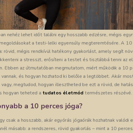
ban nehéz lehet időt találni egy hosszabb edzésre, mégis egy
megoldásokat a testi-lelki egyensúly megteremtésére. A 10
a: rövid, mégis rendkívül hatékony gyakorlást, amely segít növ
kenteni a stresszt, erősíteni a testet és tisztábbá tenni az 
n. Ebben az útmutatóban megmutatom, miért működik a 10 pe
 vannak, és hogyan hozhatod ki belőle a legtöbbet. Akár mos
 vagy, megtudod, hogyan illesztheted be ezt a rövid, de hatás
és hogyan teheted a
tudatos életmód
természetes részévé.
onyabb a 10 perces jóga?
ogy csak a hosszabb, akár egyórás jógaórák hozhatnak valódi
nél másabb: a rendszeres, rövid gyakorlás – mint a 10 perce