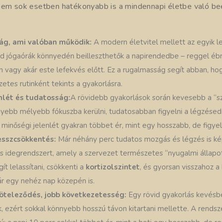
nem sok esetben hatékonyabb is a mindennapi életbe való b
ág, ami valóban működik:
A modern életvitel mellett az egyik l
vid jógaórák könnyedén beilleszthetők a napirendedbe – reggel éb
vagy akár este lefekvés előtt. Ez a rugalmasság segít abban, hog
tes rutinként tekints a gyakorlásra.
nlét és tudatosság:
A rövidebb gyakorlások során kevesebb a “s
nyebb mélyebb fókuszba kerülni, tudatosabban figyelni a légzésed
a minőségi jelenlét gyakran többet ér, mint egy hosszabb, de figye
esszcsökkentés:
Már néhány perc tudatos mozgás és légzés is kép
s idegrendszert, amely a szervezet természetes “nyugalmi állapot
ít lelassítani, csökkenti a
kortizolszintet
, és gyorsan visszahoz a
ár egy nehéz nap közepén is.
öteleződés, jobb következetesség:
Egy rövid gyakorlás kevésbé
 ezért sokkal könnyebb hosszú távon kitartani mellette. A rends