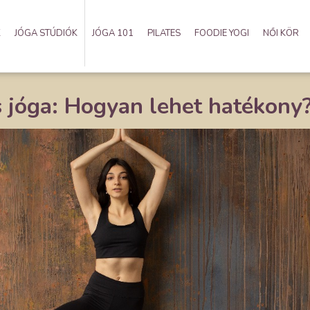
K
JÓGA STÚDIÓK
JÓGA 101
PILATES
FOODIE YOGI
NŐI KÖR
 jóga: Hogyan lehet hatékony