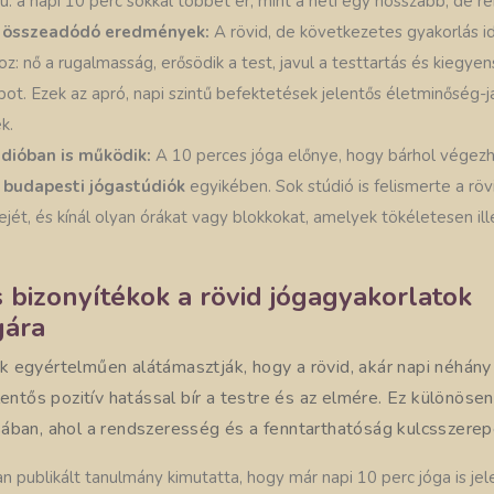
ú: a napi 10 perc sokkal többet ér, mint a heti egy hosszabb, de r
n összeadódó eredmények:
A rövid, de következetes gyakorlás i
z: nő a rugalmasság, erősödik a test, javul a testtartás és kiegye
apot. Ezek az apró, napi szintű befektetések jelentős életminőség-j
k.
údióban is működik:
A 10 perces jóga előnye, hogy bárhol végezh
 budapesti jógastúdiók
egyikében. Sok stúdió is felismerte a rövi
ejét, és kínál olyan órákat vagy blokkokat, amelyek tökéletesen il
bizonyítékok a rövid jógagyakorlatok
gára
 egyértelműen alátámasztják, hogy a rövid, akár napi néhány
lentős pozitív hatással bír a testre és az elmére. Ez különöse
sában, ahol a rendszeresség és a fenntarthatóság kulcsszerepe
an publikált tanulmány kimutatta, hogy már napi 10 perc jóga is je