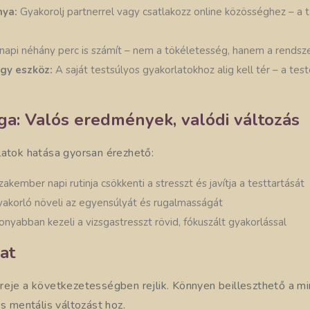
nya:
Gyakorolj partnerrel vagy csatlakozz online közösséghez – a 
napi néhány perc is számít – nem a tökéletesség, hanem a rendsz
gy eszköz:
A saját testsúlyos gyakorlatokhoz alig kell tér – a te
ga: Valós eredmények, valódi változás
latok hatása gyorsan érezhető:
zakember napi rutinja csökkenti a stresszt és javítja a testtartását
akorló növeli az egyensúlyát és rugalmasságát
onyabban kezeli a vizsgastresszt rövid, fókuszált gyakorlással
at
reje a következetességben rejlik. Könnyen beilleszthető a m
és mentális változást hoz.