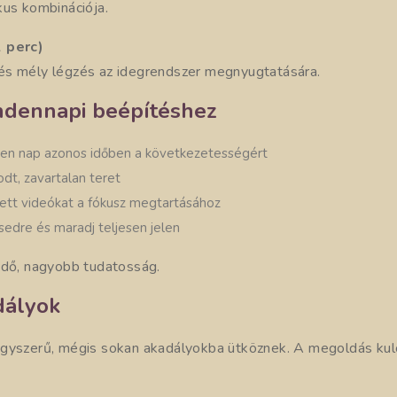
kus kombinációja.
 perc)
és mély légzés az idegrendszer megnyugtatására.
ndennapi beépítéshez
den nap azonos időben a következetességért
odt, zavartalan teret
ett videókat a fókusz megtartásához
ésedre és maradj teljesen jelen
idő, nagyobb tudatosság.
dályok
gyszerű, mégis sokan akadályokba ütköznek. A megoldás kul