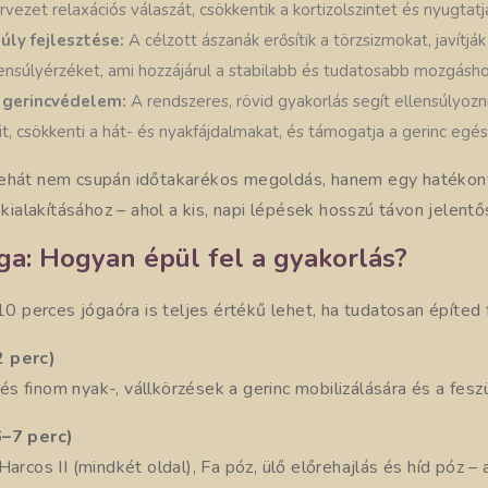
ervezet relaxációs válaszát, csökkentik a kortizolszintet és nyugtat
úly fejlesztése:
A célzott ászanák erősítik a törzsizmokat, javítják
ensúlyérzéket, ami hozzájárul a stabilabb és tudatosabb mozgásho
s gerincvédelem:
A rendszeres, rövid gyakorlás segít ellensúlyozn
it, csökkenti a hát- és nyakfájdalmakat, és támogatja a gerinc egé
ehát nem csupán időtakarékos megoldás, hanem egy hatékony
kialakításához – ahol a kis, napi lépések hosszú távon jelentő
ga: Hogyan épül fel a gyakorlás?
 10 perces jógaóra is teljes értékű lehet, ha tudatosan építed f
2 perc)
 finom nyak-, vállkörzések a gerinc mobilizálására és a fesz
6–7 perc)
Harcos II (mindkét oldal), Fa póz, ülő előrehajlás és híd póz –