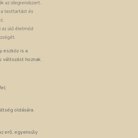
ják az idegrendszert.
 a testtartást és
z.
i az ülő életmód
szségét.
 eszköz is a
s változást hoznak.
el:
ültség oldására.
 az erő, egyensúly