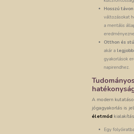
kulcsfontosság
Hosszú távo
változásokat ho
a mentális áll
eredményezne
Otthon és st
akár a
legjobb
gyakorlások er
napirendhez.
Tudományos 
hatékonysá
A modern kutatások
jógagyakorlás is je
életmód
kialakítá
Egy folyóiratb