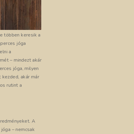
re többen keresik a
 perces jóga
elni a
elmét – mindezt akár
rces jóga, milyen
t kezded, akár már
os rutint a
 eredményeket. A
s jóga – nemcsak