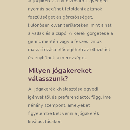
A jógakerék által biztosított gyengéd
nyomás segíthet feloldani az izmok
feszültségét és görcsösségét,
különösen olyan területeken, mint a hát,
a vállak és a csípő. A kerék görgetése a
gerinc mentén vagy a feszes izmok
masszírozása elősegítheti az ellazulást
és enyhítheti a merevséget.
Milyen jógakereket
válasszunk?
A jógakerék kiválasztása egyedi
igényektől és preferenciáktól függ. Íme
néhány szempont, amelyeket
figyelembe kell venni a jógakerék
kiválasztásakor: