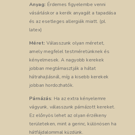
Anyag:
Érdemes figyelembe venni
vásárláskor a kerék anyagát a tapadása
és az esetleges allergiák miatt. (pl.
latex)
Méret:
Válasszunk olyan méretet,
amely megfelel testméretünknek és
kényelmesek. A nagyobb kerekek
jobban megtámasztják a hátat
hátrahajlásnál, míg a kisebb kerekek
jobban hordozhatók.
Párnázás
: Ha az extra kényelemre
vágyunk, válasszunk párnázott kereket.
Ez előnyös lehet az olyan érzékeny
területeken, mint a gerinc, különösen ha
hátfájdalommal küzdünk.