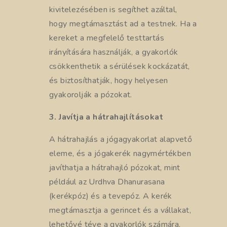
kivitelezésében is segíthet azáltal,
hogy megtámasztást ad a testnek. Ha a
kereket a megfelelő testtartás
irányítására használják, a gyakorlók
csökkenthetik a sérülések kockázatát,
és biztosíthatják, hogy helyesen
gyakorolják a pózokat.
3. Javítja a hátrahajlításokat
A hátrahajlás a jógagyakorlat alapvető
eleme, és a jógakerék nagymértékben
javíthatja a hátrahajló pózokat, mint
például az Urdhva Dhanurasana
(kerékpóz) és a tevepóz. A kerék
megtámasztja a gerincet és a vállakat,
lehetővé téve a gyakorlók számára,