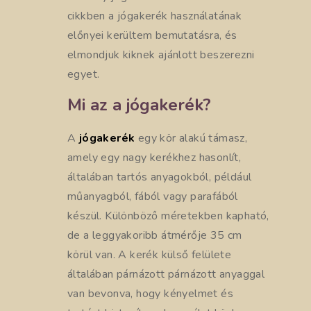
cikkben a jógakerék használatának
előnyei kerültem bemutatásra, és
elmondjuk kiknek ajánlott beszerezni
egyet.
Mi az a jógakerék?
A
jógakerék
egy kör alakú támasz,
amely egy nagy kerékhez hasonlít,
általában tartós anyagokból, például
műanyagból, fából vagy parafából
készül. Különböző méretekben kapható,
de a leggyakoribb átmérője 35 cm
körül van. A kerék külső felülete
általában párnázott párnázott anyaggal
van bevonva, hogy kényelmet és