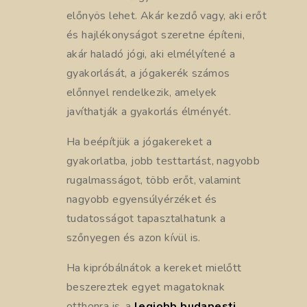
előnyös lehet. Akár kezdő vagy, aki erőt
és hajlékonyságot szeretne építeni,
akár haladó jógi, aki elmélyítené a
gyakorlását, a jógakerék számos
előnnyel rendelkezik, amelyek
javíthatják a gyakorlás élményét.
Ha beépítjük a jógakereket a
gyakorlatba, jobb testtartást, nagyobb
rugalmasságot, több erőt, valamint
nagyobb egyensúlyérzéket és
tudatosságot tapasztalhatunk a
szőnyegen és azon kívül is.
Ha kipróbálnátok a kereket mielőtt
beszereztek egyet magatoknak
otthonra is, a
legjobb budapesti