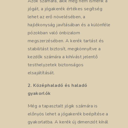
Azok számára, akik még nem ismerik a
jógát, a jógakerék értékes segítség
lehet az erő növelésében, a
hajlékonyság javításában és a különféle
pózokban való önbizalom
megszerzésében. A kerék tartást és
stabilitást biztosít, megkönnyítve a
kezdők számára a kihívást jelentő
testhelyzetek biztonságos
elsajátítását.
2. Középhaladó és haladó
gyakorlók
Még a tapasztalt jógik számára is
előnyös lehet a jógakerék beépítése a
gyakorlatba. A kerék új dimenziót kínál