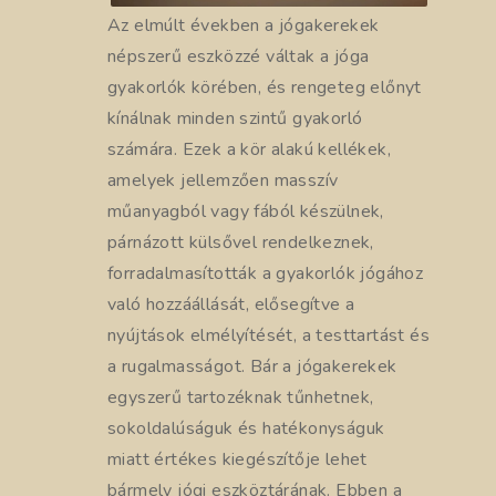
Az elmúlt években a jógakerekek
népszerű eszközzé váltak a jóga
gyakorlók körében, és rengeteg előnyt
kínálnak minden szintű gyakorló
számára. Ezek a kör alakú kellékek,
amelyek jellemzően masszív
műanyagból vagy fából készülnek,
párnázott külsővel rendelkeznek,
forradalmasították a gyakorlók jógához
való hozzáállását, elősegítve a
nyújtások elmélyítését, a testtartást és
a rugalmasságot. Bár a jógakerekek
egyszerű tartozéknak tűnhetnek,
sokoldalúságuk és hatékonyságuk
miatt értékes kiegészítője lehet
bármely jógi eszköztárának. Ebben a