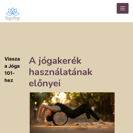
A jógakerék
Vissza
a Jóga
használatának
101-
előnyei
hez