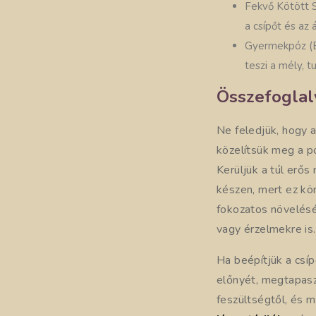
Fekvő Kötött S
a csípőt és az
Gyermekpóz (Ba
teszi a mély, t
Összefoglal
Ne feledjük, hogy 
közelítsük meg a pó
Kerüljük a túl erő
készen, mert ez kö
fokozatos növelésé
vagy érzelmekre is.
Ha beépítjük a csí
előnyét, megtapasz
feszültségtől, és 