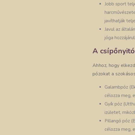
Jobb sport telj
harcművészetek
javíthatják te
Javul az általá
jóga hozzájárul
A csípőnyitó
Ahhoz, hogy elkezd
pózokat a szokásos
Galambpóz (Eka
célozza meg, e
Gyík póz (Uttha
izületet, mikö
Pillangó póz (
célozza meg, e