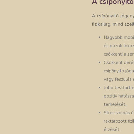
A csípőnyitó
A csípőnyitó jógag
fizikailag, mind sz
Nagyobb mobili
és pózok fokoz
csökkenti a sér
Csökkent derék
csípőnyitó jóg
vagy feszülés
Jobb testtartá
pozitív hatássa
terhelését.
Stresszoldás é
raktározott fiz
érzését.