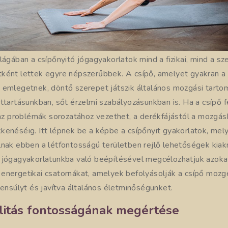
lágában a csípőnyitó jógagyakorlatok mind a fizikai, mind a sze
ként lettek egyre népszerűbbek. A csípő, amelyet gyakran a 
 emlegetnek, döntő szerepet játszik általános mozgási tart
sttartásunkban, sőt érzelmi szabályozásunkban is. Ha a csípő 
, az problémák sorozatához vezethet, a derékfájástól a mozgás
enéséig. Itt lépnek be a képbe a csípőnyit gyakorlatok, mely
lnak ebben a létfontosságú területben rejlő lehetőségek kiak
 jógagyakorlatunkba való beépítésével megcélozhatjuk azokat
energetikai csatornákat, amelyek befolyásolják a csípő mozg
yensúlyt és javítva általános életminőségünket.
litás fontosságának megértése