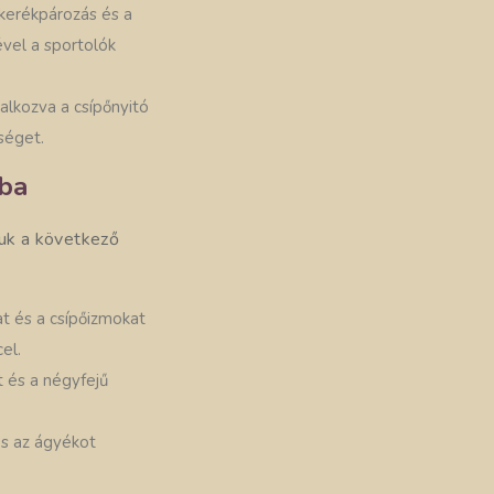
 kerékpározás és a
vel a sportolók
lalkozva a csípőnyitó
zséget.
nba
juk a következő
t és a csípőizmokat
el.
t és a négyfejű
és az ágyékot