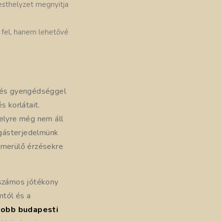
esthelyzet megnyitja
a fel, hanem lehetővé
l és gyengédséggel
s korlátait.
melyre még nem áll
zgásterjedelmünk
lmerülő érzésekre
 számos jótékony
mtól és a
jobb budapesti