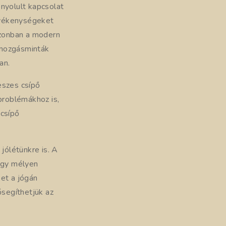
nyolult kapcsolat
evékenységeket
Azonban a modern
ő mozgásminták
an.
feszes csípő
problémákhoz is,
 csípő
jólétünkre is. A
hogy mélyen
ket a jógán
ősegíthetjük az