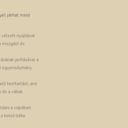
el járhat mind
 célzott nyújtások
 a mozgást és
ásának javításával a
ji egyensúlyhiány
lő testtartást, ami
 és a vállak
oldani a csípőben
s a belső béke