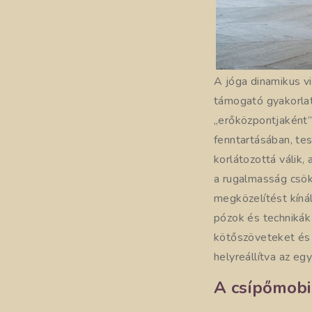
A jóga dinamikus vi
támogató gyakorlat
„erőközpontjaként”
fenntartásában, te
korlátozottá válik
a rugalmasság csökk
megközelítést kíná
pózok és technikák
kötőszöveteket és 
helyreállítva az eg
A csípőmobi