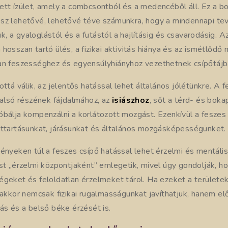
ett ízület, amely a combcsontból és a medencéből áll. Ez a bo
sz lehetővé, lehetővé téve számunkra, hogy a mindennapi t
, a gyaloglástól és a futástól a hajlításig és csavarodásig. 
hosszan tartó ülés, a fizikai aktivitás hiánya és az ismétlőd
an feszességhez és egyensúlyhiányhoz vezethetnek csípőtájb
ottá válik, az jelentős hatással lehet általános jólétünkre. A 
 alsó részének fájdalmához, az
isiászhoz
, sőt a térd- és boka
óbálja kompenzálni a korlátozott mozgást. Ezenkívül a feszes
sttartásunkat, járásunkat és általános mozgásképességünket.
ényeken túl a feszes csípő hatással lehet érzelmi és mentális 
est „érzelmi központjaként” emlegetik, mivel úgy gondolják, 
égeket és feloldatlan érzelmeket tárol. Ha ezeket a területe
 akkor nemcsak fizikai rugalmasságunkat javíthatjuk, hanem el
ás és a belső béke érzését is.