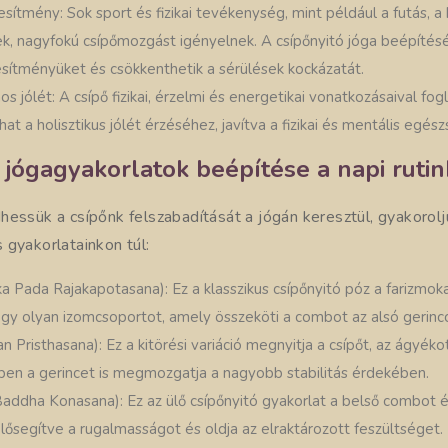
esítmény: Sok sport és fizikai tevékenység, mint például a futás, a
, nagyfokú csípőmozgást igényelnek. A csípőnyitó jóga beépítésé
ljesítményüket és csökkenthetik a sérülések kockázatát.
nos jólét: A csípő fizikai, érzelmi és energetikai vonatkozásaival fog
hat a holisztikus jólét érzéséhez, javítva a fizikai és mentális egés
 jógagyakorlatok beépítése a napi ruti
hessük a csípőnk felszabadítását a jógán keresztül, gyakorol
 gyakorlatainkon túl:
 Pada Rajakapotasana): Ez a klasszikus csípőnyitó póz a farizmoka
gy olyan izomcsoportot, amely összeköti a combot az alsó gerincc
n Pristhasana): Ez a kitörési variáció megnyitja a csípőt, az ágyéko
zben a gerincet is megmozgatja a nagyobb stabilitás érdekében.
Baddha Konasana): Ez az ülő csípőnyitó gyakorlat a belső combot 
lősegítve a rugalmasságot és oldja az elraktározott feszültséget.