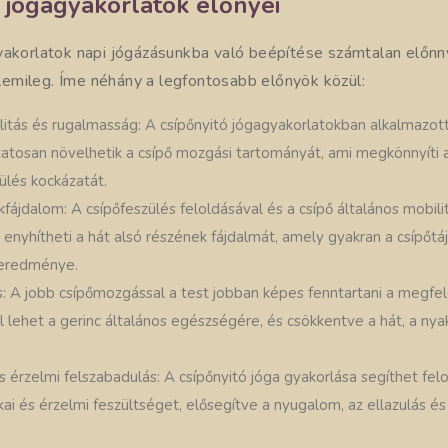
 jógagyakorlatok előnyei
yakorlatok napi jógázásunkba való beépítése számtalan előnny
ellemileg. Íme néhány a legfontosabb előnyök közül:
tás és rugalmasság: A csípőnyitó jógagyakorlatokban alkalmazott
atosan növelhetik a csípő mozgási tartományát, ami megkönnyíti
ülés kockázatát.
fájdalom: A csípőfeszülés feloldásával és a csípő általános mobilit
a enyhítheti a hát alsó részének fájdalmát, amely gyakran a csípőtá
 eredménye.
s: A jobb csípőmozgással a test jobban képes fenntartani a megfele
l lehet a gerinc általános egészségére, és csökkentve a hát, a nyak
s érzelmi felszabadulás: A csípőnyitó jóga gyakorlása segíthet fel
ikai és érzelmi feszültséget, elősegítve a nyugalom, az ellazulás é