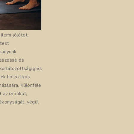
llemi jólétet
test
ományunk
feszessé és
korlátozottságig és
ek holisztikus
názására. Különféle
 az izmokat,
ékonyságát, végül