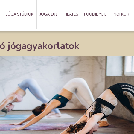
K
JÓGA STÚDIÓK
JÓGA 101
PILATES
FOODIE YOGI
NŐI KÖR
ó jógagyakorlatok