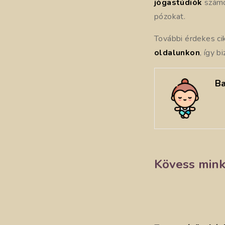
jógastúdiók
számos
pózokat.
További érdekes ci
oldalunkon
, így 
Ba
Kövess mink