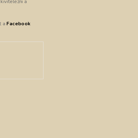
ivitelezni a
t a
Facebook