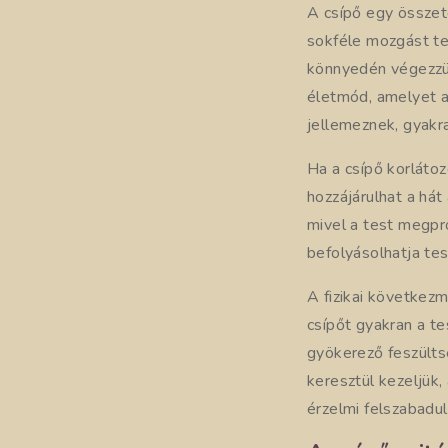
A csípő egy összet
sokféle mozgást te
könnyedén végezzük
életmód, amelyet a 
jellemeznek, gyakr
Ha a csípő korlátoz
hozzájárulhat a hát
mivel a test megpr
befolyásolhatja te
A fizikai következm
csípőt gyakran a t
gyökerező feszülts
keresztül kezeljük,
érzelmi felszabadul