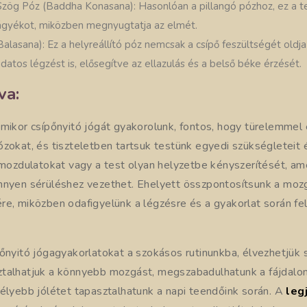
zög Póz (Baddha Konasana): Hasonlóan a pillangó pózhoz, ez a t
 ágyékot, miközben megnyugtatja az elmét.
lasana): Ez a helyreállító póz nemcsak a csípő feszültségét oldj
udatos légzést is, elősegítve az ellazulás és a belső béke érzését.
va:
amikor csípőnyitó jógát gyakorolunk, fontos, hogy türelemme
zokat, és tiszteletben tartsuk testünk egyedi szükségleteit é
s mozdulatokat vagy a test olyan helyzetbe kényszerítését, a
nnyen sérüléshez vezethet. Ehelyett összpontosítsunk a mo
re, miközben odafigyelünk a légzésre és a gyakorlat során fe
pőnyitó jógagyakorlatokat a szokásos rutinunkba, élvezhetjük
talhatjuk a könnyebb mozgást, megszabadulhatunk a fájdalo
mélyebb jólétet tapasztalhatunk a napi teendőink során. A
leg