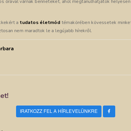
 órával várnak benneteket, ahol megtanulhatjátok helyesen k
kkekért a
tudatos életmód
témakörében kövessetek minke
biztosan nem maradtok le a legújabb hírekről.
rbara
et!
IRATKOZZ FEL A HÍRLEVELÜNKRE