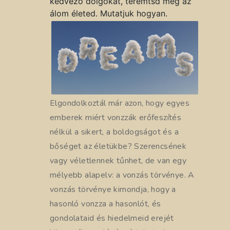
kedvező dolgokat, teremtsd meg az
álom életed. Mutatjuk hogyan.
Elgondolkoztál már azon, hogy egyes
emberek miért vonzzák erőfeszítés
nélkül a sikert, a boldogságot és a
bőséget az életükbe? Szerencsének
vagy véletlennek tűnhet, de van egy
mélyebb alapelv: a vonzás törvénye. A
vonzás törvénye kimondja, hogy a
hasonló vonzza a hasonlót, és
gondolataid és hiedelmeid erejét