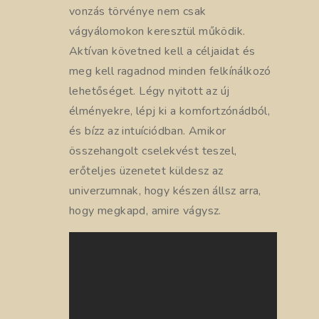
vonzás törvénye nem csak
vágyálomokon keresztül működik.
Aktívan követned kell a céljaidat és
meg kell ragadnod minden felkínálkozó
lehetőséget. Légy nyitott az új
élményekre, lépj ki a komfortzónádból,
és bízz az intuíciódban. Amikor
összehangolt cselekvést teszel,
erőteljes üzenetet küldesz az
univerzumnak, hogy készen állsz arra,
hogy megkapd, amire vágysz.