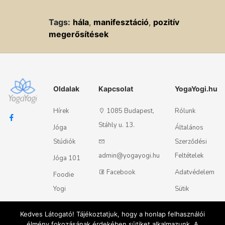
Tags:
hála
,
manifesztáció
,
pozitív
megerősítések
Oldalak
Kapcsolat
YogaYogi.hu
Hírek
1085 Budapest,
Rólunk
Stáhly u. 13.
Jóga
Általános
Stúdiók
Szerződési
admin@yogayogi.hu
Feltételek
Jóga 101
Facebook
Adatvédelem
Foodie
Yogi
Sütik
Kapcsolat
Kedves Látogató! Tájékoztatjuk, hogy a honlap felhasználói
élmény fokozásának érdekében sütiket alkalmazunk. A