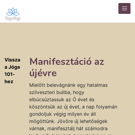
Manifesztáció az
Vissza
a Jóga
újévre
101-
hez
Mielőtt belevágnánk egy hatalmas
szilveszteri buliba, hogy
elbúcsúztassuk az Ó évet és
köszöntsük az új évet, a nap folyamán
gondoljuk végig milyen év áll
mögöttünk. Jövőre új lehetőségek
várnak, manifesztálj hát számodra