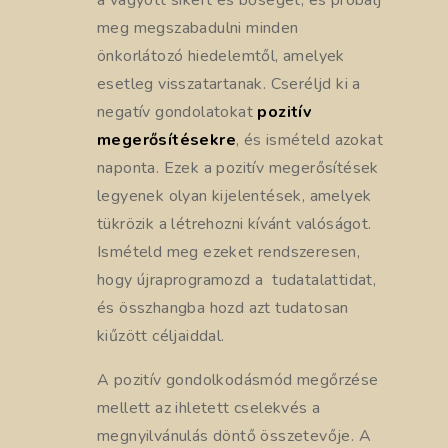
a vágyott sikert és bőséget, és próbálj
meg megszabadulni minden
önkorlátozó hiedelemtől, amelyek
esetleg visszatartanak. Cseréljd ki a
negatív gondolatokat
pozitív
megerősítésekre
, és ismételd azokat
naponta. Ezek a pozitív megerősítések
legyenek olyan kijelentések, amelyek
tükrözik a létrehozni kívánt valóságot.
Ismételd meg ezeket rendszeresen,
hogy újraprogramozd a tudatalattidat,
és összhangba hozd azt tudatosan
kiűzött céljaiddal.
A pozitív gondolkodásmód megőrzése
mellett az ihletett cselekvés a
megnyilvánulás döntő összetevője. A