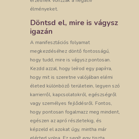
érzelmek vonzzák a negatív
élményeket.
Döntsd el, mire is vágysz
igazán
A manifesztációs folyamat
megkezdéséhez döntő fontosságú,
hogy tudd, mire is vágysz pontosan.
Kezdd azzal, hogy leírod egy papírra,
hogy mit is szeretne valójában elérni
életed különböző területein, legyen szó
karrierről, kapcsolatokról, egészségről
vagy személyes fejlődésről. Fontos,
hogy pontosan fogalmazz meg mindent,
egészen az apró részletekig, és
képzeld el azokat úgy, mintha már
elérted volna. Ez segít egy tiszta