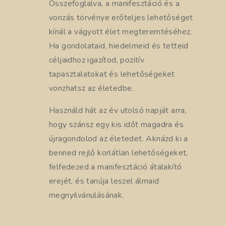
Összefoglalva, a manifesztáció és a
vonzás törvénye erőteljes lehetőséget
kínál a vágyott élet megteremtéséhez.
Ha gondolataid, hiedelmeid és tetteid
céljaidhoz igazítod, pozitív
tapasztalatokat és lehetőségeket
vonzhatsz az életedbe.
Használd hát az év utolsó napját arra,
hogy szánsz egy kis időt magadra és
újragondolod az életedet. Aknázd ki a
benned rejlő korlátlan lehetőségeket,
felfedezed a manifesztáció átalakító
erejét, és tanúja leszel álmaid
megnyilvánulásának.