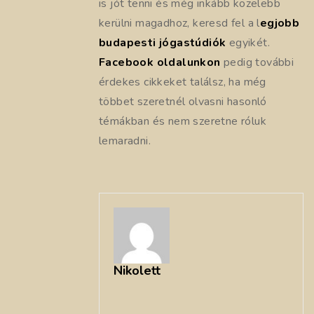
is jót tenni és még inkább közelebb
kerülni magadhoz, keresd fel a l
egjobb
budapesti jógastúdiók
egyikét.
Facebook oldalunkon
pedig további
érdekes cikkeket találsz, ha még
többet szeretnél olvasni hasonló
témákban és nem szeretne róluk
lemaradni.
Nikolett