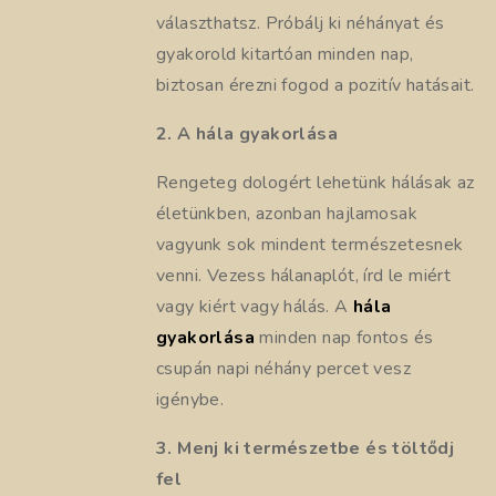
választhatsz. Próbálj ki néhányat és
gyakorold kitartóan minden nap,
biztosan érezni fogod a pozitív hatásait.
2. A hála gyakorlása
Rengeteg dologért lehetünk hálásak az
életünkben, azonban hajlamosak
vagyunk sok mindent természetesnek
venni. Vezess hálanaplót, írd le miért
vagy kiért vagy hálás. A
hála
gyakorlása
minden nap fontos és
csupán napi néhány percet vesz
igénybe.
3. Menj ki természetbe és töltődj
fel