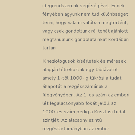
idegrendszerünk segítségével. Ennek
fényében agyunk nem tud különbséget
tenni, hogy valami valóban megtörtént,
vagy csak gondoltunk rá, tehát ajánlott
megtanulnunk gondolatainkat kordában
tartani.
Kineziológusok kísérletek és mérések
alapján létrehoztak egy táblázatot
amely 1-től 1000-ig tükrözi a tudat
állapotát a rezgésszámának a
függvényében. Az 1-es szám az emberi
lét legalacsonyabb fokát jelöli, az
1000-es szám pedig a Krisztusi tudat
szintjét. Az alacsony szintű
rezgéstartományban az ember