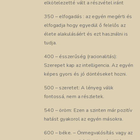
elkötelezetté vált a részvétel iránt
350 – elfogadás : az egyén megérti és
elfogadja hogy egyedül ő felelős az
élete alakulásáért és ezt használni is
tudja.
400 – ésszerűség (racionalitás):
Szerepet kap az intelligencia. Az egyén
képes gyors és jó döntéseket hozni.
500 – szeretet: A lényeg válik
fontossá, nem a részletek.
540 – öröm: Ezen a szinten már pozitív
hatást gyakorol az egyén másokra.
600 – béke. – Önmegvalósítás vagy az