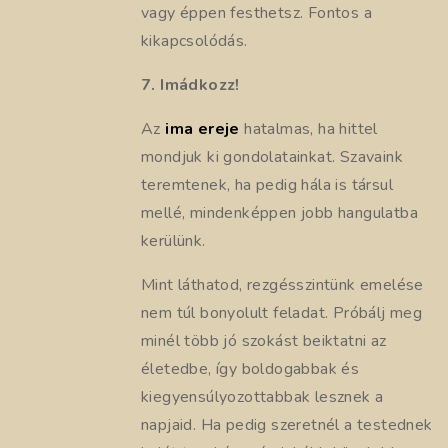
vagy éppen festhetsz. Fontos a
kikapcsolódás.
7. Imádkozz!
Az
ima ereje
hatalmas, ha hittel
mondjuk ki gondolatainkat. Szavaink
teremtenek, ha pedig hála is társul
mellé, mindenképpen jobb hangulatba
kerülünk.
Mint láthatod, rezgésszintünk emelése
nem túl bonyolult feladat. Próbálj meg
minél több jó szokást beiktatni az
életedbe, így boldogabbak és
kiegyensúlyozottabbak lesznek a
napjaid. Ha pedig szeretnél a testednek