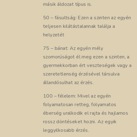
másik áldozat típus is.
50 – fásultság: Ezen a szinten az egyén
teljesen kilátástalannak találja a
helyzetét
75 – bánat: Az egyén mély
szomorúságot él meg ezen a szinten, a
gyermekkorban ért veszteségek vagy a
szeretetlenség érzésével társulva
állandósulhat az érzés.
100 – félelem: Mivel az egyén
folyamatosan retteg, folyamatos
éberség uralkodik el rajta és hajlamos
rossz döntéseket hozni. Az egyik
leggyilkosabb érzés.