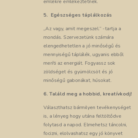
emlékre emlékeztetnek.
5.
Egészséges táplálkozás
„Az vagy, amit megeszel.” -tartja a
mondás. Szervezetünk számára
elengedhetetlen a jó minőségű és
mennyiségű táplálék, ugyanis ebből
meríti az energiát. Fogyassz sok
zöldséget és gyümölcsöt és jó
minőségű gabonákat, húsokat.
6. Találd meg a hobbid, kreatívkodj!
Választhatsz bármilyen tevékenységet
is, a lényeg hogy utána feltöltődve
folytasd a napod. Elmehetsz táncolni,
focizni, elolvashatsz egy jó könyvet