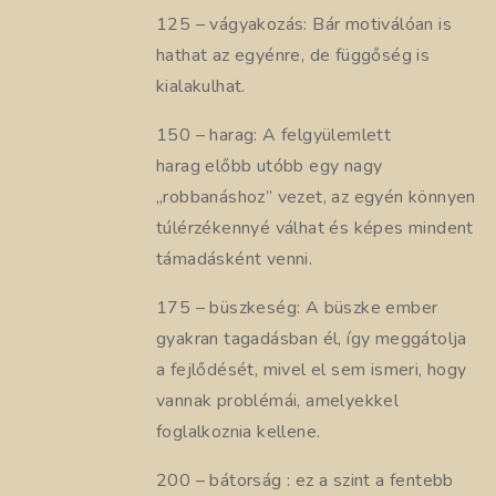
125 – vágyakozás: Bár motiválóan is
hathat az egyénre, de függőség is
kialakulhat.
150 – harag: A felgyülemlett
harag előbb utóbb egy nagy
„robbanáshoz” vezet, az egyén könnyen
túlérzékennyé válhat és képes mindent
támadásként venni.
175 – büszkeség: A büszke ember
gyakran tagadásban él, így meggátolja
a fejlődését, mivel el sem ismeri, hogy
vannak problémái, amelyekkel
foglalkoznia kellene.
200 – bátorság : ez a szint a fentebb