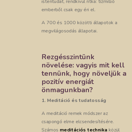
istentudat, rendkívül ritka: tízmillió
emberből csak egy éri el.
A 700 és 1000 közötti állapotok a
megvilágosodás állapotai.
Rezgésszintünk
növelése: vagyis mit kell
tennünk, hogy növeljük a
pozitív energiát
önmagunkban?
1. Meditáció és tudatosság
A meditáció remek módszer az
csapongó elme elcsendesítésére.
Számos
meditációs technika
közül