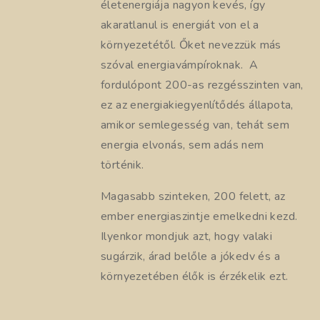
életenergiája nagyon kevés, így
akaratlanul is energiát von el a
környezetétől. Őket nevezzük más
szóval energiavámpíroknak. A
fordulópont 200-as rezgésszinten van,
ez az energiakiegyenlítődés állapota,
amikor semlegesség van, tehát sem
energia elvonás, sem adás nem
történik.
Magasabb szinteken, 200 felett, az
ember energiaszintje emelkedni kezd.
Ilyenkor mondjuk azt, hogy valaki
sugárzik, árad belőle a jókedv és a
környezetében élők is érzékelik ezt.