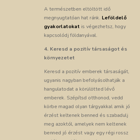
A természetben eltöltött idő
megnyugtatóan hat ránk.
Leföldelő
gyakorlatokat
is végezhetsz, hogy
kapcsolódj földanyával.
4. Keresd a pozitív társaságot és
környezetet
Keresd a pozitív emberek társaságát,
ugyanis nagyban befolyásolhatják a
hangulatodat a körülötted lévő
emberek. Szépítsd otthonod, vedd
körbe magad olyan tárgyakkal amik jó
érzést keltenek benned és szabadulj
meg azoktól, amelyek nem keltenek
benned jó érzést vagy egy régi rossz